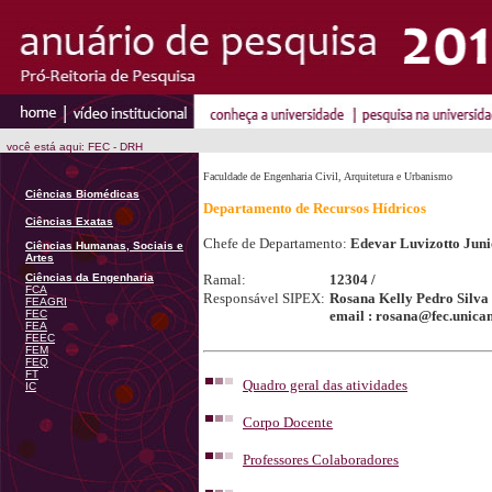
você está aqui: FEC - DRH
Faculdade de Engenharia Civil, Arquitetura e Urbanismo
Ciências Biomédicas
Departamento de Recursos Hídricos
Ciências Exatas
Chefe de Departamento:
Edevar Luvizotto Juni
Ciências Humanas, Sociais e
Artes
Ciências da Engenharia
Ramal:
12304 /
FCA
Responsável SIPEX:
Rosana Kelly Pedro Silva
FEAGRI
FEC
email : rosana@fec.unica
FEA
FEEC
FEM
FEQ
FT
Quadro geral das atividades
IC
Corpo Docente
Professores Colaboradores