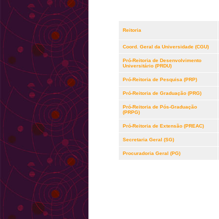
Reitoria
Coord. Geral da Universidade (CGU)
Pró-Reitoria de Desenvolvimento
Universitário (PRDU)
Pró-Reitoria de Pesquisa (PRP)
Pró-Reitoria de Graduação (PRG)
Pró-Reitoria de Pós-Graduação
(PRPG)
Pró-Reitoria de Extensão (PREAC)
Secretaria Geral (SG)
Procuradoria Geral (PG)