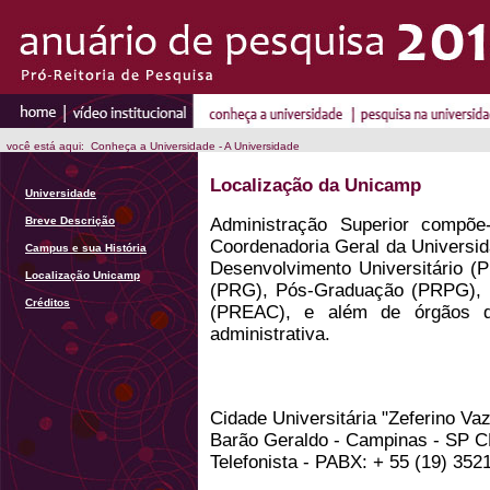
você está aqui: Conheça a Universidade - A Universidade
Localização da Unicamp
Universidade
Breve Descrição
Administração Superior compõe
Coordenadoria Geral da Universid
Campus e sua História
Desenvolvimento Universitário 
Localização Unicamp
(PRG), Pós-Graduação (PRPG), 
Créditos
(PREAC), e além de órgãos d
administrativa.
Cidade Universitária "Zeferino Vaz
Barão Geraldo - Campinas - SP CE
Telefonista - PABX: + 55 (19) 352