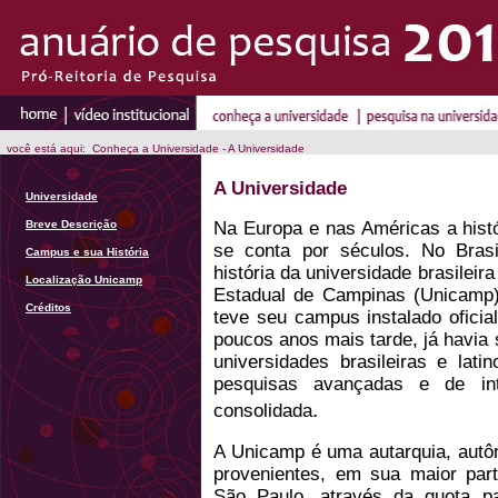
você está aqui: Conheça a Universidade - A Universidade
A Universidade
Universidade
Breve Descrição
Na Europa e nas Américas a histó
se conta por séculos. No Bras
Campus e sua História
história da universidade brasileir
Localização Unicamp
Estadual de Campinas (Unicamp)
Créditos
teve seu campus instalado ofici
poucos anos mais tarde, já havia
universidades brasileiras e lati
pesquisas avançadas e de inte
.
consolidada
A Unicamp é uma autarquia, autô
provenientes, em sua maior part
São Paulo, através da quota p