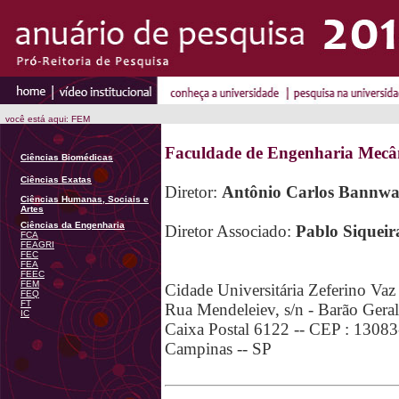
você está aqui: FEM
Faculdade de Engenharia Mecâ
Ciências Biomédicas
Ciências Exatas
Diretor:
Antônio Carlos Bannwa
Ciências Humanas, Sociais e
Artes
Ciências da Engenharia
Diretor Associado:
Pablo Siqueir
FCA
FEAGRI
FEC
FEA
FEEC
FEM
Cidade Universitária Zeferino Vaz
FEQ
FT
Rua Mendeleiev, s/n - Barão Gera
IC
Caixa Postal 6122 -- CEP : 1308
Campinas -- SP