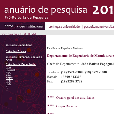
você está aqui: FEM - DEMM
Ciências Biomédicas
Faculdade de Engenharia Mecânica
Ciências Exatas
Departamento de Engenharia de Manufatura e
Ciências Humanas, Sociais e
Artes
Chefe de Departamento:
João Batista Fogagnol
Ciências da Engenharia
FCA
FEAGRI
Telefone:
(19) 3521-3309 / (19) 3521-3308
FEC
FEA
Ramal:
13309 / 13308
FEEC
Fax:
(19) 3289.3722
FEM
FEQ
FT
IC
Quadro geral das atividades
Corpo Docente