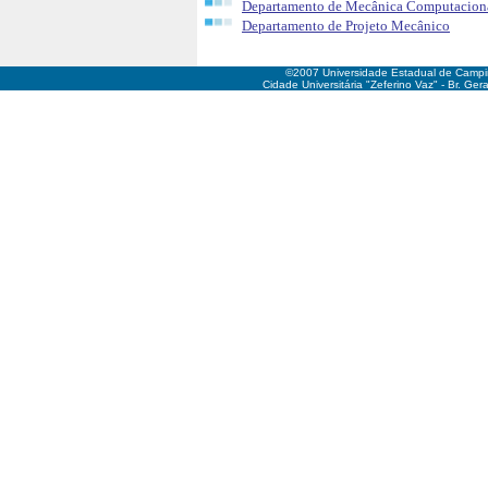
Departamento de Mecânica Computacion
Departamento de Projeto Mecânico
©2007 Universidade Estadual de Camp
Cidade Universitária "Zeferino Vaz" - Br. Ge