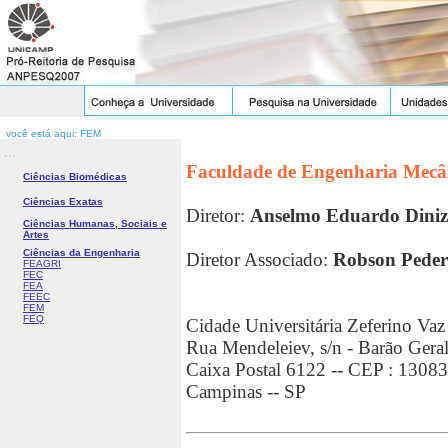
você está aqui: FEM
...
Faculdade de Engenharia Mecâ
Ciências Biomédicas
Ciências Exatas
Diretor:
Anselmo Eduardo Diniz
Ciências Humanas, Sociais e
Artes
Ciências da Engenharia
Diretor Associado:
Robson Peder
FEAGRI
FEC
FEA
FEEC
FEM
FEQ
Cidade Universitária Zeferino Vaz
Rua Mendeleiev, s/n - Barão Gera
Caixa Postal 6122 -- CEP : 1308
Campinas -- SP