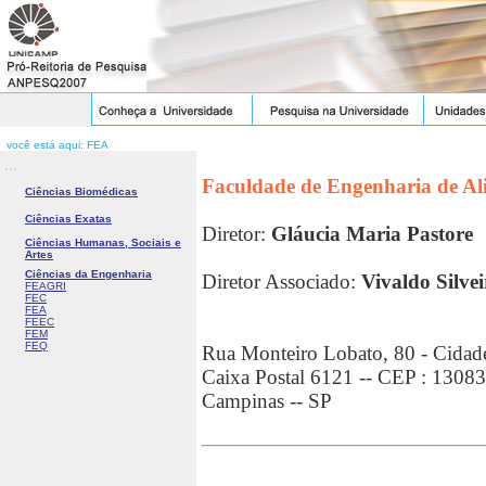
você está aqui: FEA
...
Faculdade de Engenharia de Al
Ciências Biomédicas
Ciências Exatas
Diretor:
Gláucia Maria Pastore
Ciências Humanas, Sociais e
Artes
Ciências da Engenharia
Diretor Associado:
Vivaldo Silve
FEAGRI
FEC
FEA
FEEC
FEM
FEQ
Rua Monteiro Lobato, 80 - Cidade
Caixa Postal 6121 -- CEP : 1308
Campinas -- SP