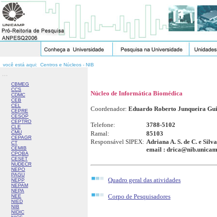
você está aqui: Centros e Núcleos - NIB
...
CBMEG
CCS
Núcleo de Informática Biomédica
CDMC
CEB
CEL
Coordenador:
Eduardo Roberto Junqueira Gu
CEPRE
CESOP
CEPTRO
Telefone:
3788-5102
CLE
CMU
Ramal:
85103
CEPAGR
Responsável SIPEX:
Adriana A. S. de C. e Silv
CT
CEMIB
email : drica@nib.unicam
CPQBA
CESET
NUDECR
NEPO
PAGU
Quadro geral das atividades
NEPP
NEPAM
NEPA
Corpo de Pesquisadores
NEE
NIED
NIB
NIDIC