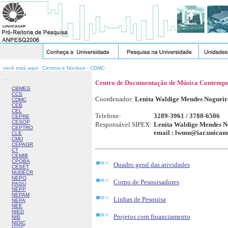
você está aqui: Centros e Núcleos - CDMC
...
Centro de Documentação de Música Contemp
CBMEG
CCS
Coordenador:
Lenita Waldige Mendes Nogueir
CDMC
CEB
CEL
Telefone:
3289-3961 / 3788-6506
CEPRE
CESOP
Responsável SIPEX:
Lenita Waldige Mendes N
CEPTRO
email : lwmn@iar.unicam
CLE
CMU
CEPAGR
CT
CEMIB
CPQBA
Quadro geral das atividades
CESET
NUDECR
NEPO
Corpo de Pesquisadores
PAGU
NEPP
NEPAM
Linhas de Pesquisa
NEPA
NEE
NIED
Projetos com financiamento
NIB
NIDIC