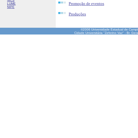
NICS
Promoção de eventos
LUME
NIPE
Produções
©2006 Universidade Estadual de Camp
Cidade Universitária "Zeferino Vaz" - Br. Ge