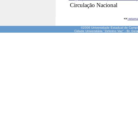
Circulação Nacional
<<
retorn
©2006 Universidade Estadual de Camp
Cidade Universitária "Zeferino Vaz" - Br. Ge