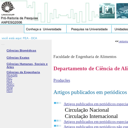
você está aqui: FEA - DCA
<<
retorn
...
Ciências Biomédicas
Faculdade de Engenharia de Alimentos
Ciências Exatas
Ciências Humanas, Sociais e
Artes
Departamento de Ciência de Al
Ciências da Engenharia
FEAGRI
FEC
Produções
FEA
FEEC
FEM
Artigos publicados em periódicos
FEQ
Artigos publicados em periódicos especia
Circulação Nacional
Circulação Internacional
Artigos publicados em periódicos especia
Artigos publicados em periódicos não es