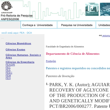
você está aqui: FEA - DCA
<<
retorn
...
Ciências Biomédicas
Faculdade de Engenharia de Alimentos
Ciências Exatas
Departamento de Ciência de Alimentos
Ciências Humanas, Sociais e
Artes
Produções
Ciências da Engenharia
FEAGRI
FEC
Patentes e registros requeridos ou concedidos n
FEA
FEEC
FEM
Patentes de Invenção
FEQ
1.
PARK, Y. K. (Autor); AGUIAR,
RECOVERY OF AGLYCONE 
OF THE PRODUCTION OF 
AND GENETICALLY MODIFIED
PCT/BR2006/000277. Patente 