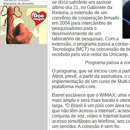
se dizia satisfeito em assinar
Maratona de desenho
último dia 21, no Gabinete da
Reitoria, a extensão de um
convênio de cooperação firmado
em 2004 para intercâmbio de
pesquisadores para o
desenvolvimento de um
laboratório de pesquisas. Com a
extensão, o programa passa a contar 
Tecnologia (MCT) na concessão de bols
recebido pelo vice-reitor da Unicamp
Programa passa a con
O programa, que se iniciou com a par
Attrot, prevê, a partir da assinatura
implementação de um curso de Multi-t
plataforma multi-core.
Barret esclarece que o WiMAX, uma v
mais amplo e será mais barato e ofer
larga. “O Brasil é um país com área r
que não têm acesso à Internet”, acres
conjunta de voz, vídeo e Internet band
acesso simultâneo ao telefone, aos c
um servidor. A conexão é sem fio.