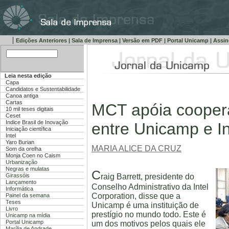
|
Edições Anteriores
|
Sala de Imprensa
|
Versão em PDF
|
Portal Unicamp
|
Assin
Leia nesta edição
Capa
Candidatos e Sustentabilidade
Canoa antiga
Cartas
MCT apóia cooper
10 mil teses digitais
Ceset
Indice Brasil de Inovação
entre Unicamp e In
Iniciação científica
Intel
Yaro Burian
MARIA ALICE DA CRUZ
Som da orelha
Monja Coen no Caism
Urbanização
Negras e mulatas
C
raig Barrett, presidente do
Girassóis
Lançamento
Conselho Administrativo da Intel
Informática
Corporation, disse que a
Painel da semana
Teses
Unicamp é uma instituição de
Livro
prestígio no mundo todo. Este é
Unicamp na mídia
Portal Unicamp
um dos motivos pelos quais ele
Marília de Andrade