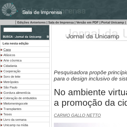
|
Edições Anteriores
|
Sala de Imprensa
|
Versão em PDF
|
Portal Unicamp
|
Leia nesta edição
Capa
Afásicos
Arte cósmica
Cidadania
Pesquisadora propõe princípi
Cooperação
Soro de leite
para o design inclusivo de s
Metrópoles
São Paulo
No ambiente virtu
Gordura alimentícia
Coloração de embutidos
a promoção da ci
Mielomeningocele
Transplantes
Teses
CARMO GALLO NETTO
Livro da semana
Unicamp na mídia