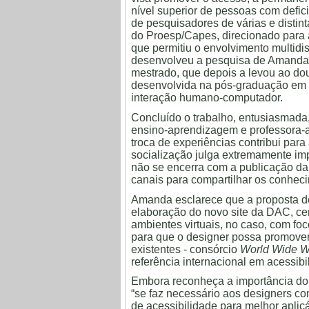
nível superior de pessoas com defic
de pesquisadores de várias e distint
do Proesp/Capes, direcionado para a
que permitiu o envolvimento multidis
desenvolveu a pesquisa de Amanda.
mestrado, que depois a levou ao dou
desenvolvida na pós-graduação em 
interação humano-computador.
Concluído o trabalho, entusiasmada,
ensino-aprendizagem e professora-a
troca de experiências contribui par
socialização julga extremamente im
não se encerra com a publicação da 
canais para compartilhar os conheci
Amanda esclarece que a proposta de
elaboração do novo site da DAC, ce
ambientes virtuais, no caso, com fo
para que o designer possa promover 
existentes - consórcio
World Wide W
referência internacional em acessib
Embora reconheça a importância do
“se faz necessário aos designers c
de acessibilidade para melhor aplic