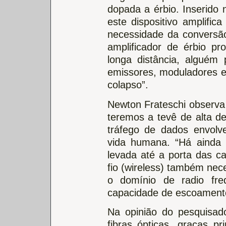
dopada a érbio. Inserido 
este dispositivo amplific
necessidade da conversão
amplificador de érbio p
longa distância, alguém
emissores, moduladores e f
colapso”.
Newton Frateschi observa
teremos a tevê de alta de
tráfego de dados envolv
vida humana. “Há ainda 
levada até a porta das 
fio (wireless) também nece
o domínio de radio fr
capacidade de escoamento 
Na opinião do pesquisad
fibras ópticas, graças pr