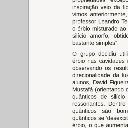
inspiração veio da 
vimos anteriormente
professor Leandro T
o érbio misturado ao 
silício amorfo, obt
bastante simples”.
O grupo decidiu util
érbio nas cavidades
observando os resu
direcionalidade da l
alunos, David Figueir
Mustafá (orientando d
quânticos de silíci
ressonantes. Dentro
quânticos são bom
quânticos se ‘desexc
érbio, o que aumenta