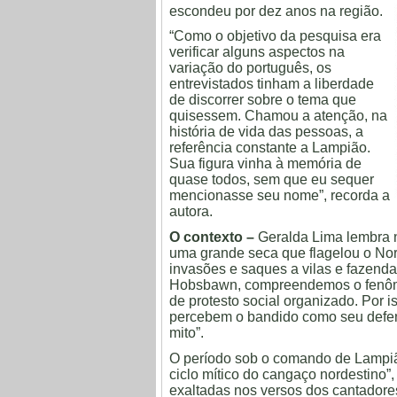
escondeu por dez anos na região.
“Como o objetivo da pesquisa era
verificar alguns aspectos na
variação do português, os
entrevistados tinham a liberdade
de discorrer sobre o tema que
quisessem. Chamou a atenção, na
história de vida das pessoas, a
referência constante a Lampião.
Sua figura vinha à memória de
quase todos, sem que eu sequer
mencionasse seu nome”, recorda a
autora.
O contexto –
Geralda Lima lembra n
uma grande seca que flagelou o No
invasões e saques a vilas e fazend
Hobsbawn, compreendemos o fenôme
de protesto social organizado. Por 
percebem o bandido como seu defen
mito”.
O período sob o comando de Lampiã
ciclo mítico do cangaço nordestino
exaltadas nos versos dos cantadores 