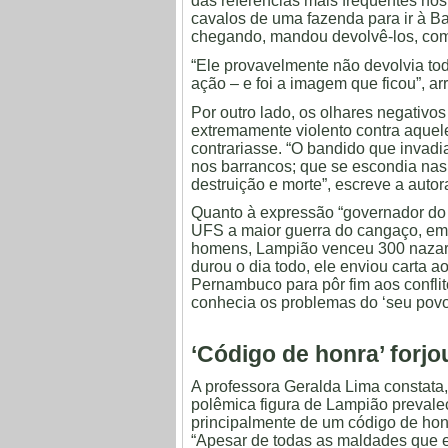
das referências mais freqüentes nos
cavalos de uma fazenda para ir à B
chegando, mandou devolvê-los, com
“Ele provavelmente não devolvia to
ação – e foi a imagem que ficou”, a
Por outro lado, os olhares negati
extremamente violento contra aquel
contrariasse. “O bandido que invadi
nos barrancos; que se escondia nas 
destruição e morte”, escreve a autor
Quanto à expressão “governador do 
UFS a maior guerra do cangaço, em
homens, Lampião venceu 300 nazaren
durou o dia todo, ele enviou carta 
Pernambuco para pôr fim aos conflit
conhecia os problemas do ‘seu povo
‘Código de honra’ forjo
A professora Geralda Lima constata, 
polêmica figura de Lampião prevalec
principalmente de um código de hon
“Apesar de todas as maldades que e