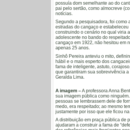
possuía dom semelhante ao do canta
pai pelo sertão, como almocreve (co
notícias.
Segundo a pesquisadora, foi como a
estradas do cangaço e estabeleceu
construindo o cenário no qual viria
adolescente no bando do respeitado 
cangaço em 1922, não hesitou em n
apenas 25 anos.
Sinhô Pereira anteviu o mito, defini
hábil e o mais esperto dos cangacei
fama de inteligente, astuto, corajoso
que garantiram sua sobrevivência a
Geralda Lima.
A imagem –
A professora Anna Bent
sua imagem pública como ninguém. 
pessoas se lembrassem dele de fo
medo, era respeitado; ao mesmo tem
justamente por isso que ele ficou 
A distribuição em praça pública de 
ajudaram a construir a fama de “de