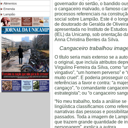
governador do sertão, o bandido ou
Alimentos
o cangaceiro malvado, o famoso can
Emenda
processos referenciais na construç
Lampião
social sobre Lampião. Este é o longo
de doutorado de Geralda de Oliveir
apresentada no Instituto de Estudo
(IEL) da Unicamp, sob orientação d
Anna Christina Bentes da Silva.
Cangaceiro trabalhou imag
O título seria mais extenso se a aut
o original, que incluía atributos depr
Virgulino Ferreira da Silva, como “
vingativo”, “um homem perverso” e 
muito cruel”. E poderia prosseguir 
referências a favor e contra: “a maj
cangaço”, “o comandante cangaceiro
estrategista”; ou “o cangaceiro sangu
“No meu trabalho, toda a análise se
lingüística classificamos como ref
narrativas das pessoas e possibilit
passados. Toda a imagem de Lampião 
que trazem grande quantidade de i
personagem”, explica a autora.