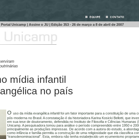
Portal Unicamp
|
Assine o JU
| Edição
353 - 26 de março a 8 de abril de 2007
serviram
utrinárias
 mídia infantil
vangélica no país
O
uso da mídia evangélica infantil foi um fator importante para a constituição de uma c
pós-moderna no Brasil. A constatação é da historiadora Karina Kosicki Bellotti, que inve
em sua tese de doutoramento, defendida no Instituto de Filosofia e Ciências Humanas 
Unicamp. A pesquisadora tomou para análise o período compreendido entre 1950 e 200
principalmente as produções impressas. De acordo com a autora do estudo, a aborda
como infância e família permitiu a construção de uma religiosidade que ela classifica c
“transdenominacional”. Esta, embora não tenha estabelecido um ecumenismo propriamen