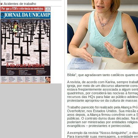
Acidentes de trabalho
Bíblia”, que agradavam tanto católicos quanto 
A revista, de acordo com Karina, sempre traba
igreja, por meio de um discurso altamente conse
estava freqüentemente associada a algum senti
quadrinhos, por considerá-las nocivas à form
recursos das HQs para falar ao público adoles
protestante apropriou-se da cultura de massas p
Trabalho parecido foi realizado pela Aliança 
Overholtzer, nos Estados Unidos. Sua missão era
anos depois, a Aliança firmou convênio com a S
públicas. O contrato durou duas décadas. Na ép
poderiam ser ministradas por entidades religi
evangélicos – protestantes e pentecostais.
A exemplo da revista “Nosso Amiguinho”, o dis
Para transmitir suas mensagens, a entidade em