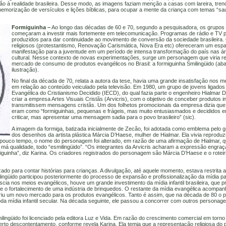
o à realidade brasileira. Desse modo, as imagens faziam menção a casas com lareira, tren
emorização de versículos e lições bíblicas, para ocupar a mente da criança com temas “sa
Formiguinha –
Ao longo das décadas de 60 e 70, segundo a pesquisadora, os grupos
começaram a investir mais fortemente em telecomunicação. Programas de rádio e TV 
produzidos para dar continuidade ao movimento de conversão da sociedade brasileira
religiosos (protestantismo, Renovação Carismática, Nova Era etc) ofereceram um esp
manifestação para a juventude em um período de intensa transformação do país nas 
cultural. Nesse contexto de novas experimentações, surge um personagem que viria r
mercado de consumo de produtos evangélicos no Brasil: a formiguinha Smilingüido (aba
ilustração).
No final da década de 70, relata a autora da tese, havia uma grande insatisfação nos m
em relação ao conteúdo veiculado pela televisão. Em 1980, um grupo de jovens ligados 
Evangélica do Cristianismo Decidido (IECD), do qual fazia parte o engenheiro Hialmar D
criar a empresa Artes Visuais Cristãs (Arvicris), com o objetivo de conceber produtos in
transmitissem mensagens cristãs. Um dos folhetos promocionais da empresa dizia qu
eram como “formiguinhas, pequenas e frágeis, mas muito entusiasmados e decididos 
criticar, mas apresentar uma mensagem sadia para o povo brasileiro” (sic).
A imagem da formiga, batizada inicialmente de Zecão, foi adotada como emblema pelo 
dos desenhos da artista plástica Márcia D’Haese, mulher de Hialmar. Ela vivia reproduz
ouco tempo, o nome do personagem foi alterado, em razão de uma afirmação de Hialmar, qu
má qualidade, todo “esmilingüido”. “Os integrantes da Arvicris acharam a expressão engraç
guinha”, diz Karina. Os criadores registrados do personagem são Márcia D’Haese e o roteir
lizado para contar histórias para crianças. A divulgação, até aquele momento, estava restrita 
lingüido participou posteriormente do processo de expansão e profissionalização da mídia p
ia nos meios evangélicos, houve um grande investimento da mídia infantil brasileira, que p
e o fortalecimento de uma indústria de brinquedos. O restante da mídia evangélica acompa
abriu um novo mercado para os produtos evangélicos. Tanto é assim, que na década de 80 o
oda mídia infantil secular. Na década seguinte, ele passou a concorrer com outros personag
lingüido foi licenciado pela editora Luz e Vida. Em razão do crescimento comercial em torn
rto descontentamento, conforme revela Karina. Ela temia que a representação religiosa do