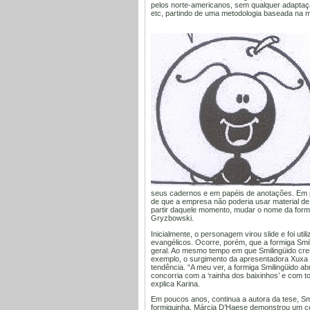
pelos norte-americanos, sem qualquer adaptaçã
etc, partindo de uma metodologia baseada na m
seus cadernos e em papéis de anotações. Em p
de que a empresa não poderia usar material de 
partir daquele momento, mudar o nome da formi
Gryzbowski.
Inicialmente, o personagem virou slide e foi uti
evangélicos. Ocorre, porém, que a formiga Smi
geral. Ao mesmo tempo em que Smilingüido cresc
exemplo, o surgimento da apresentadora Xuxa 
tendência. “A meu ver, a formiga Smilingüido 
concorria com a ‘rainha dos baixinhos’ e com t
explica Karina.
Em poucos anos, continua a autora da tese, Smi
formiguinha, Márcia D’Haese demonstrou um ce