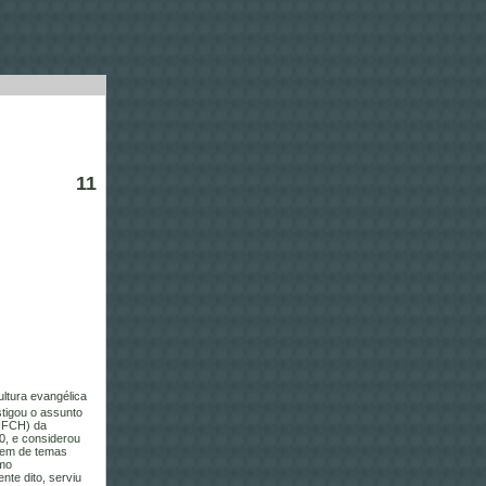
11
ultura evangélica
stigou o assunto
(IFCH) da
0, e considerou
gem de temas
omo
te dito, serviu