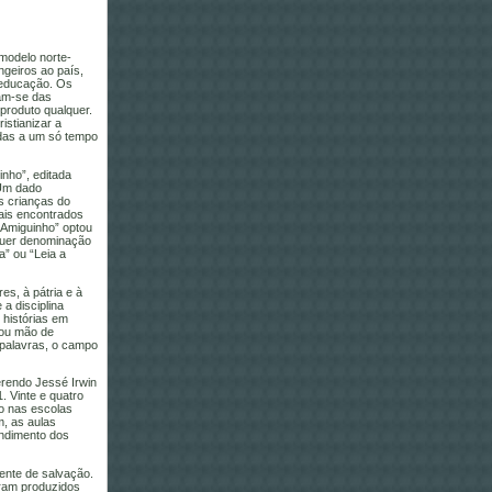
 modelo norte-
geiros ao país,
à educação. Os
ram-se das
produto qualquer.
istianizar a
adas a um só tempo
inho”, editada
 Um dado
s crianças do
uais encontrados
o Amiguinho” optou
lquer denominação
” ou “Leia a
s, à pátria e à
a disciplina
 histórias em
çou mão de
 palavras, o campo
erendo Jessé Irwin
. Vinte e quatro
so nas escolas
m, as aulas
endimento dos
ente de salvação.
eram produzidos