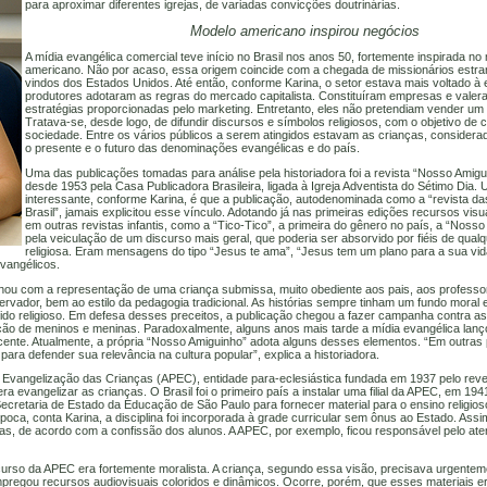
para aproximar diferentes igrejas, de variadas convicções doutrinárias.
Modelo americano inspirou negócios
A mídia evangélica comercial teve início no Brasil nos anos 50, fortemente inspirada no
americano. Não por acaso, essa origem coincide com a chegada de missionários estran
vindos dos Estados Unidos. Até então, conforme Karina, o setor estava mais voltado 
produtores adotaram as regras do mercado capitalista. Constituíram empresas e vale
estratégias proporcionadas pelo marketing. Entretanto, eles não pretendiam vender um 
Tratava-se, desde logo, de difundir discursos e símbolos religiosos, com o objetivo de cr
sociedade. Entre os vários públicos a serem atingidos estavam as crianças, consider
o presente e o futuro das denominações evangélicas e do país.
Uma das publicações tomadas para análise pela historiadora foi a revista “Nosso Amigu
desde 1953 pela Casa Publicadora Brasileira, ligada à Igreja Adventista do Sétimo Dia.
interessante, conforme Karina, é que a publicação, autodenominada como a “revista da
Brasil”, jamais explicitou esse vínculo. Adotando já nas primeiras edições recursos vis
em outras revistas infantis, como a “Tico-Tico”, a primeira do gênero no país, a “Noss
pela veiculação de um discurso mais geral, que poderia ser absorvido por fiéis de qua
religiosa. Eram mensagens do tipo “Jesus te ama”, “Jesus tem um plano para a sua vida
evangélicos.
lhou com a representação de uma criança submissa, muito obediente aos pais, aos professore
rvador, bem ao estilo da pedagogia tradicional. As histórias sempre tinham um fundo moral e 
do religioso. Em defesa desses preceitos, a publicação chegou a fazer campanha contra as
ação de meninos e meninas. Paradoxalmente, alguns anos mais tarde a mídia evangélica lan
cente. Atualmente, a própria “Nosso Amiguinho” adota alguns desses elementos. “Em outras
ara defender sua relevância na cultura popular”, explica a historiadora.
Pró Evangelização das Crianças (APEC), entidade para-eclesiástica fundada em 1937 pelo rev
 evangelizar as crianças. O Brasil foi o primeiro país a instalar uma filial da APEC, em 1941
ecretaria de Estado da Educação de São Paulo para fornecer material para o ensino religio
oca, conta Karina, a disciplina foi incorporada à grade curricular sem ônus ao Estado. Assi
osas, de acordo com a confissão dos alunos. A APEC, por exemplo, ficou responsável pelo at
curso da APEC era fortemente moralista. A criança, segundo essa visão, precisava urgentem
pregou recursos audiovisuais coloridos e dinâmicos. Ocorre, porém, que esses materiais 