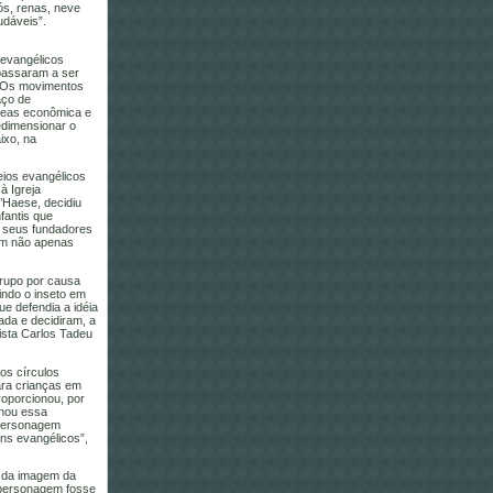
ós, renas, neve
udáveis”.
 evangélicos
passaram a ser
. Os movimentos
aço de
áreas econômica e
edimensionar o
ixo, na
eios evangélicos
à Igreja
’Haese, decidiu
fantis que
e seus fundadores
em não apenas
grupo por causa
indo o inseto em
e defendia a idéia
ada e decidiram, a
ista Carlos Tadeu
aos círculos
ara crianças em
roporcionou, por
nhou essa
 personagem
ens evangélicos”,
o da imagem da
 personagem fosse