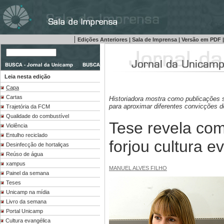
|
Edições Anteriores
|
Sala de Imprensa
|
Versão em PDF
|
Leia nesta edição
Capa
Cartas
Historiadora mostra como publicações 
para aproximar diferentes convicções do
Trajetória da FCM
Qualidade do combustível
Tese revela como
Violência
Entulho reciclado
forjou cultura e
Desinfecção de hortaliças
Reúso de água
xampus
MANUEL ALVES FILHO
Painel da semana
Teses
Unicamp na mídia
Livro da semana
Portal Unicamp
Cultura evangélica