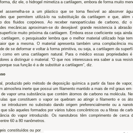
forma, diz ele, o hidrogel mimetiza a cartilagem, embora de forma muito meno
el assemelha-se a um plástico que se torna flexível ao absorver água
ades que permitem utilizá-lo na substituição da cartilagem e que, além 
ão dos fluidos corpóreos. Ao receber nanopartículas de carbono, diz o
ades mecânicas aproximam-se do desejável: grande resistencia à abrasão 
a superfície muito próxima da cartilagem. Embora esse coeficiente seja aind
 cartilagem, o pesquisador lembra que o melhor material utilizado hoje te
aior que a mesma. O material apresenta também uma complacência mu
de de se deformar e voltar à forma primitiva, ou seja, a cartilagem da superf
e como em uma cartilagem natural. Para o médico essas propriedades é
ores a distinguir o material. “O que nos interessava era saber a sua resistê
porque sua função é a de substituir a cartilagem”, diz.
sso
al, produzido pelo método de deposição química a partir da fase de vapor
om atmosfera inerte que possui um filamento mantido a mais de mil graus em 
 de vapor uma substância que contém átomos de carbono na molécula. Ne
ulas que constituem o vapor se quebram ao atingir o filamento e os á
s se introduzem no substrato dando origem preferencialmente ou a nano
s que são aqueles formados por vários tubos concêntricos ou a fibras de ca
tância do vapor introduzido. Os nanotubros têm comprimento de cerca
 entre 60 a 80 nanômetros.
eis constituídos ou por