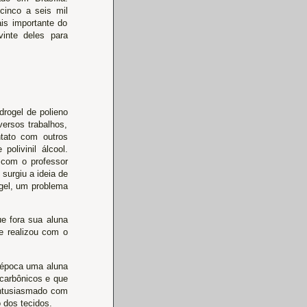
cinco a seis mil
ais importante do
inte deles para
drogel de polieno
iversos trabalhos,
ntato com outros
polivinil álcool.
 com o professor
surgiu a ideia de
ogel, um problema
e fora sua aluna
e realizou com o
a época uma aluna
 carbônicos e que
 entusiasmado com
 dos tecidos.