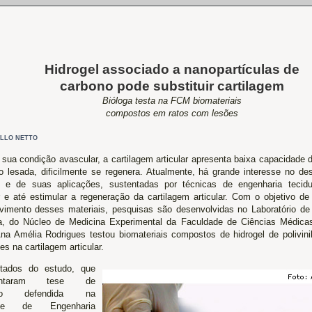
Hidrogel associado a nanopartículas de
carbono pode substituir cartilagem
Bióloga testa na FCM biomateriais
compostos em ratos com lesões
LLO NETTO
 sua condição avascular, a cartilagem articular apresenta baixa capacidade 
o lesada, dificilmente se regenera. Atualmente, há grande interesse no de
s e de suas aplicações, sustentadas por técnicas de engenharia tecid
r e até estimular a regeneração da cartilagem articular. Com o objetivo de 
vimento desses materiais, pesquisas são desenvolvidas no Laboratório de
a, do Núcleo de Medicina Experimental da Faculdade de Ciências Médic
Ana Amélia Rodrigues testou biomateriais compostos de hidrogel de polivini
s na cartilagem articular.
ltados do estudo, que
mentaram tese de
ado defendida na
ade de Engenharia