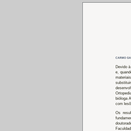
CARMO GA
Devido à
e, quand
materiai
substitui
desenvol
Ortopedi
bióloga 
com lesõe
Os resu
funda
doutor
Faculd