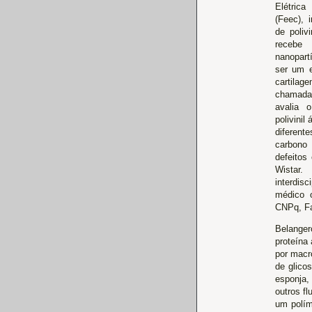
Elétri
(Feec), 
de polivi
receb
nanopart
ser um e
cartila
chamada
avalia 
polivinil
diferen
carbono
defeitos
Wista
interdisc
médico o
CNPq, Fa
Belanger
proteína
por macr
de glico
esponja,
outros f
um polím