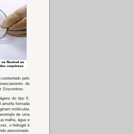
 coorientado pelo
inanciamento do
 Síncrontron.
geno do tipo II,
al amorfa formada
riginam moléculas
a exemplo de uma
ua malha, água e
vez, o hidrogel é
ndo pressionado.