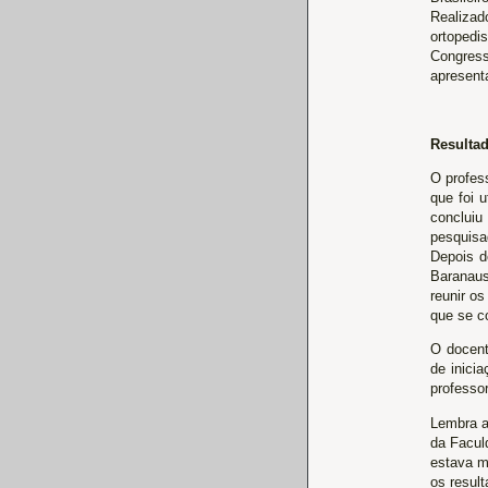
Realizad
ortopedi
Congress
apresent
Resulta
O profes
que foi u
concluiu
pesquisa
Depois d
Baranausk
reunir o
que se co
O docent
de inici
professo
Lembra a
da Facul
estava m
os resul