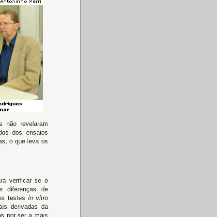
s não revelaram
ados dos ensaios
s, o que leva os
a verificar se o
is diferenças de
dos testes
in vitro
mais derivadas da
os por ser a mais