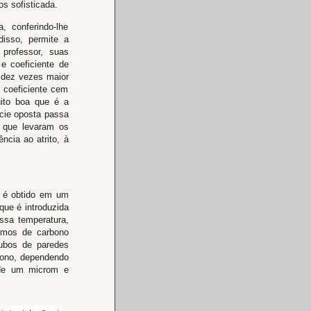
s sofisticada.
, conferindo-lhe
disso, permite a
 professor, suas
e coeficiente de
a dez vezes maior
m coeficiente cem
ito boa que é a
ície oposta passa
 que levaram os
ncia ao atrito, à
, é obtido em um
que é introduzida
ssa temperatura,
tomos de carbono
tubos de paredes
rbono, dependendo
 de um microm e