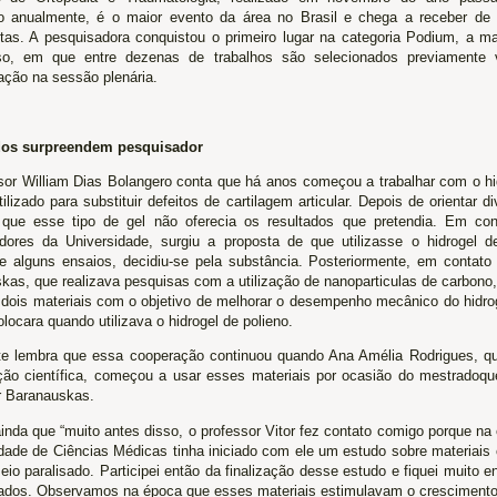
o anualmente, é o maior evento da área no Brasil e chega a receber de 
stas. A pesquisadora conquistou o primeiro lugar na categoria Podium, a m
o, em que entre dezenas de trabalhos são selecionados previamente v
ação na sessão plenária.
dos surpreendem pesquisador
sor William Dias Bolangero conta que há anos começou a trabalhar com o hi
tilizado para substituir defeitos de cartilagem articular. Depois de orientar d
 que esse tipo de gel não oferecia os resultados que pretendia. Em co
dores da Universidade, surgiu a proposta de que utilizasse o hidrogel de 
e alguns ensaios, decidiu-se pela substância. Posteriormente, em contato
as, que realizava pesquisas com a utilização de nanoparticulas de carbono, 
s dois materiais com o objetivo de melhorar o desempenho mecânico do hidr
locara quando utilizava o hidrogel de polieno.
e lembra que essa cooperação continuou quando Ana Amélia Rodrigues, qu
ação científica, começou a usar esses materiais por ocasião do mestradoqu
r Baranauskas.
inda que “muito antes disso, o professor Vitor fez contato comigo porque n
dade de Ciências Médicas tinha iniciado com ele um estudo sobre materiais
eio paralisado. Participei então da finalização desse estudo e fiquei muito
tados. Observamos na época que esses materiais estimulavam o crescimento