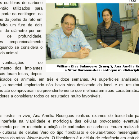
s ou fibras de carbono
ntão utilizados para
r parte da cartilagem da
ão do joelho do rato em
feito um furo de dois
os de diâmetro por um
ro de profundidade,
es proporcionalmente
quando se considera o
do animal.
rificações do
amento dos implantes
is foram feitas, depois
ficados os animais, em três e doze semanas. As superfícies analisada
, o material implantado não havia sido deslocado do local e os result
s até comprovaram surpreendentemente que melhoraram suas característica
dores a considerar todos os resultados muito favoráveis.
s testes in vivo, Ana Amélia Rodrigues realizou exames de toxicidade par
 interferia na viabilidade e morfologia das células provocando eventua
mento por ter recebido a adição de partículas de carbono. Foram realiza
do culturas de células Vero do tipo fibroblasto e células-tronco mesenqui
ssea do ratos
Wistar-kyoto
. O fibroblasto é a célula de referência em estud