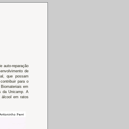
de auto-reparação
senvolvimento de
ual, que possam
contribuir para o
 Biomateriais em
as da Unicamp. A
l álcool em ratos