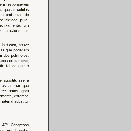
erem responsáveis
s que as células
e partículas de
o hidrogel puro,
ectivamente, um
 características
cido ósseo, houve
ias que poderiam
um dos polímeros,
tubos de carbono,
são foi de que o
e substituísse a
mos afirmar que
 Precisamos agora
lamente, estamos
aterial substitui
o 42º. Congresso
do em Brasília.