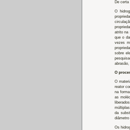
De certa 
O hidrog
propried
circulaç
propried
atrito n
que o da
vezes m
proprieda
sobre el
pesquisad
abrasão, 
O proce
O materi
reator c
na forma
as moléc
liberado
múltipla
da subs
diâmetro
Os hidrog