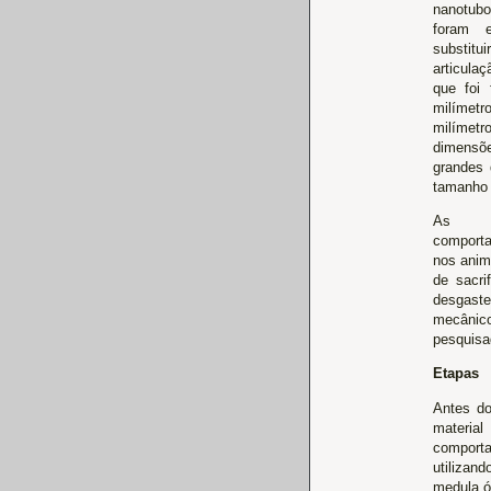
nanotubo
foram e
substitui
articulaç
que foi 
milímetr
milímet
dimensõ
grandes 
tamanho 
As ve
comport
nos anima
de sacri
desgaste
mecânico
pesquisa
Etapas
Antes do
material
comporta
utilizan
medula ó