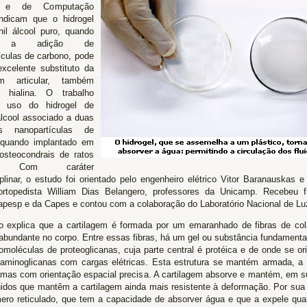
ca e de Computação
indicam que o hidrogel
nil álcool puro, quando
e a adição de
ículas de carbono, pode
xcelente substituto da
gem articular, também
 hialina. O trabalho
o uso do hidrogel de
 álcool associado a duas
tes nanopartículas de
 quando implantado em
 osteocondrais de ratos
r. Com caráter
iplinar, o estudo foi orientado pelo engenheiro elétrico Vitor Baranauskas e
rtopedista William Dias Belangero, professores da Unicamp. Recebeu f
pesp e da Capes e contou com a colaboração do Laboratório Nacional de Luz
o explica que a cartilagem é formada por um emaranhado de fibras de colá
 abundante no corpo. Entre essas fibras, há um gel ou substância fundament
omoléculas de proteoglicanas, cuja parte central é protéica e de onde se o
saminoglicanas com cargas elétricas. Esta estrutura se mantém armada, 
 mas com orientação espacial precisa. A cartilagem absorve e mantém, em s
luidos que mantêm a cartilagem ainda mais resistente à deformação. Por sua 
ero reticulado, que tem a capacidade de absorver água e que a expele qua