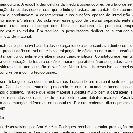
para cultura. A escolha das células da medula óssea ocorreu pelo fato de s
dução de tecidos ósseos com que o hidrogel estaria em contato. Descobrimo
iam e continuavam a desempenhar suas funções apesar da introdução d
no material”, afirma. Ao submeter esse grupo de células separadamente a
 com nanotubos e hidrogel com fibras de carbono, ela percebeu, resp
ivo estímulo celular. Em seguida, a pesquisadora dedicou-se a estudar as
ímicas do material.
aterial é permeável aos fluidos do organismo e se encontrava dentro do te
 preocupação em saber se havia migração de cálcio ou de outras substânc
itar dentro do polímero e alterar suas características. Constatou que, em 
a concentração de fosfato de cálcio maior o que atribui à presença dos nano
idera essa uma questão a verificar. Nesta fase da pesquisa, a conclu
 convive bem com o tecido ósseo.
sor Belangero acrescenta: estávamos buscando um material sintético qu
gem. Com base no caminho percorrido e com o animal estudado, pode
os o objetivo. Parece que esse material substitui muito bem a cartilagem.
r os resultados com animais de maior porte e com defeitos maiores. Parale
o concentrações diferentes de nanotubos. Por ora, podemos dizer que esse m
gem”.
ão
ho desenvolvido por Ana Amélia Rodrigues recebeu a maior premiação n
ro de Ortopedia e Traumatologia, realizado em novembro do ano passa