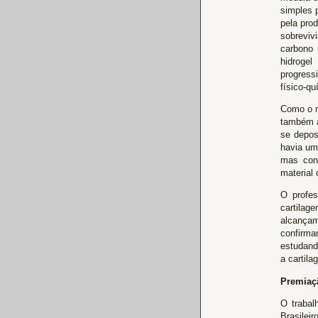
simples 
pela pro
sobreviv
carbono 
hidrogel
progress
físico-qu
Como o m
também a
se depos
havia um
mas cons
material
O profes
cartila
alcançam
confirma
estudand
a cartila
Premiaç
O trabal
Brasilei