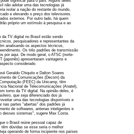
pode significar para o país. Alguns deles
il não adotar uma das tecnologias já
ria isolar a nação do restante do mundo,
cado e elevando o preço dos televisores.
cados externos. Por outro lado, há quem
rão próprio um estímulo à pesquisa e ao
da TV digital no Brasil estão sendo
cnicos, pesquisadores e representantes da
vêm analisando os aspectos técnicos,
reendimento. Os três padrões de transmissão
s por aqui. De modo geral, o ATSC (norte-
T (japonês) apresentaram vantagens e
aspecto considerado.
sé Geraldo Chiquito e Dalton Soares
tamento de Comunicações (Decom) da
e Computação (FEEC) da Unicamp, têm
ência Nacional de Telecomunicações (Anatel),
 torno da TV digital. Na opinião deles, é
sileiro, que seja diferenciado dos já
roveitar uma das tecnologias disponíveis e
r nas partes "abertas" dos padrões já
mento de softwares, antenas inteligentes e
ção desses sistemas", sugere Max Costa.
e o Brasil reúne pessoal capaz de
 têm dúvidas se esse seria o melhor
teja operando de forma incipiente nos países