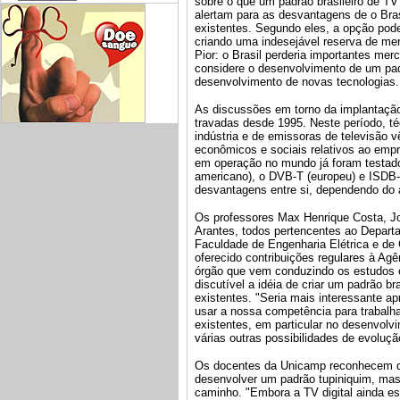
sobre o que um padrão brasileiro de TV 
alertam para as desvantagens de o Bras
existentes. Segundo eles, a opção pode
criando uma indesejável reserva de mer
Pior: o Brasil perderia importantes mer
considere o desenvolvimento de um pad
desenvolvimento de novas tecnologias.
As discussões em torno da implantação 
travadas desde 1995. Neste período, té
indústria e de emissoras de televisão 
econômicos e sociais relativos ao emp
em operação no mundo já foram testado
americano), o DVB-T (europeu) e ISDB-
desvantagens entre si, dependendo do 
Os professores Max Henrique Costa, Jo
Arantes, todos pertencentes ao Depar
Faculdade de Engenharia Elétrica e d
oferecido contribuições regulares à Ag
órgão que vem conduzindo os estudos em
discutível a idéia de criar um padrão bra
existentes. "Seria mais interessante ap
usar a nossa competência para trabalha
existentes, em particular no desenvolvi
várias outras possibilidades de evolu
Os docentes da Unicamp reconhecem qu
desenvolver um padrão tupiniquim, mas
caminho. "Embora a TV digital ainda es