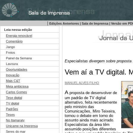
|
Edições Anteriores
|
Sala de Imprensa
|
Versão em P
..
Leia nessa edição
..
Energia renovável
..
Comentário
..
Jango
..
Freios
..
Painel da Semana
Especialistas divergem sobre proposta 
..
Lavoura
..
Oportunidades
Vem aí a TV digital. 
..
Inovação
..
Mais C&T
M
ANUEL ALVES FILHO
..
Meta ambiciosa
..
A
Carlos Gomes
proposta de desenvolver de
..
um padrão de TV digital
Tese digital
alternativo, feita recentemente
..
TV digital
pelo ministro das
..
Padrões
Comunicações, Miro Teixeira,
..
Teses
tornou o debate em torno do
..
assunto ainda mais acirrado.
No Itamaraty
Especialistas da área têm
..
Unicamp na Imprensa
assumido posições diferentes
..
Seres do mar