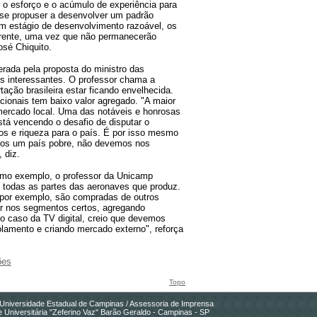
 o esforço e o acúmulo de experiência para
l se propuser a desenvolver um padrão
 um estágio de desenvolvimento razoável, os
frente, uma vez que não permanecerão
osé Chiquito.
erada pela proposta do ministro das
 interessantes. O professor chama a
tação brasileira estar ficando envelhecida.
cionais tem baixo valor agregado. "A maior
mercado local. Uma das notáveis e honrosas
tá vencendo o desafio de disputar o
os e riqueza para o país. É por isso mesmo
mos um país pobre, não devemos nos
 diz.
omo exemplo, o professor da Unicamp
 todas as partes das aeronaves que produz.
, por exemplo, são compradas de outros
ar nos segmentos certos, agregando
No caso da TV digital, creio que devemos
olamento e criando mercado externo", reforça
ões
Topo
Universidade Estadual de Campinas / Assessoria de Imprensa
 Universitária "Zeferino Vaz" Barão Geraldo - Campinas - SP