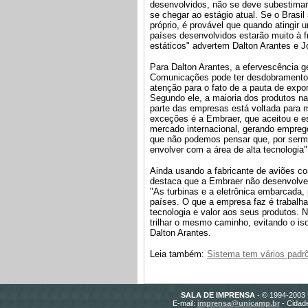
desenvolvidos, não se deve subestimar
se chegar ao estágio atual. Se o Brasi
próprio, é provável que quando atingir
países desenvolvidos estarão muito à 
estáticos" advertem Dalton Arantes e J
Para Dalton Arantes, a efervescência g
Comunicações pode ter desdobramentos
atenção para o fato de a pauta de expor
Segundo ele, a maioria dos produtos na
parte das empresas está voltada para 
exceções é a Embraer, que aceitou e es
mercado internacional, gerando empreg
que não podemos pensar que, por ser
envolver com a área de alta tecnologia",
Ainda usando a fabricante de aviões c
destaca que a Embraer não desenvolve
"As turbinas e a eletrônica embarcada
países. O que a empresa faz é trabalh
tecnologia e valor aos seus produtos. 
trilhar o mesmo caminho, evitando o is
Dalton Arantes.
Leia também:
Sistema tem vários padr
SALA DE IMPRENSA
- © 1994-2003 
E-mail:
imprensa@unicamp.br
- Cidade