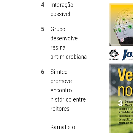
4
Interação
possível
5
Grupo
desenvolve
resina
antimicrobiana
6
Simtec
promove
encontro
histórico entre
reitores
-
Karnal e o