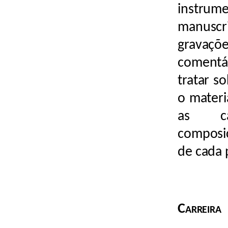
instrum
manuscri
gravaç
comentá
tratar s
o materi
as car
composic
de cada 
Carreira