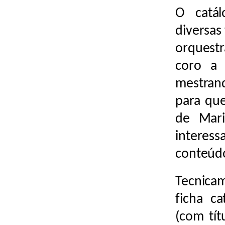
O catá
diversas
orquestr
coro 
mestran
para que
de Mari
intere
conteúd
Tecnica
ficha ca
(com tít