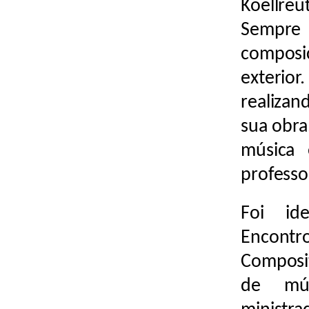
Koellreu
Sempre s
composic
exterio
realizan
sua obra
música 
professo
Foi ide
Encontr
Composi
de mús