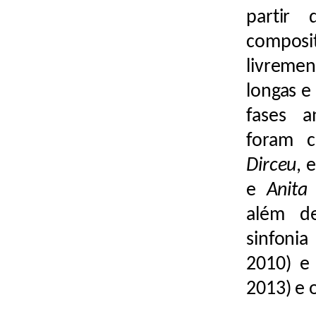
partir
composi
livreme
longas e
fases a
foram 
Dirceu
, 
e
Anita 
além d
sinfonia
2010) 
2013) e 