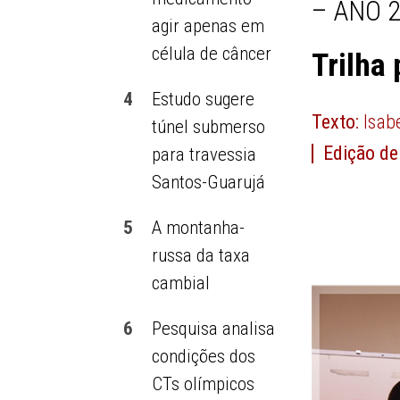
– ANO 2
agir apenas em
célula de câncer
Trilha 
4
Estudo sugere
Texto:
Isab
túnel submerso
Edição de
para travessia
Santos-Guarujá
5
A montanha-
russa da taxa
cambial
6
Pesquisa analisa
condições dos
CTs olímpicos