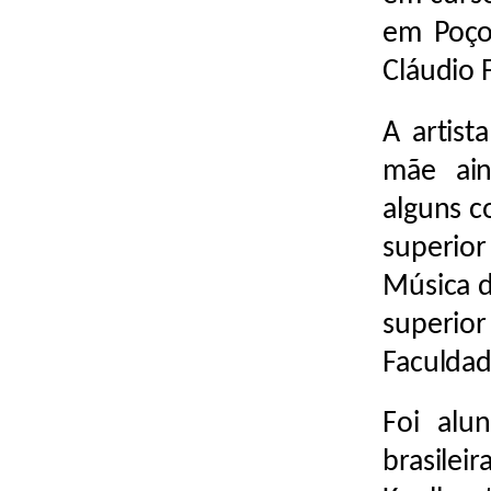
em Poço
Cláudio 
A artist
mãe ain
alguns c
superio
Música d
superio
Faculdad
Foi alu
brasile