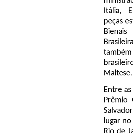
ministra
Itália,
peças es
Bienai
Brasilei
também
brasilei
Maltese.
Entre as
Prêmio 
Salvado
lugar no
Rio de J