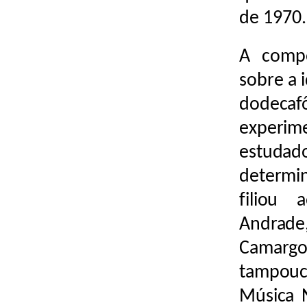
de 1970.
A compo
sobre a 
dodec
experim
estudad
determin
filiou
Andrade
Camargo 
tampou
Música 