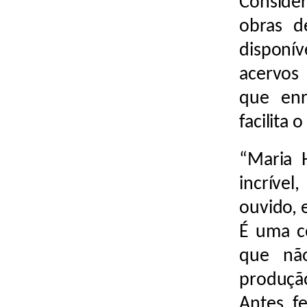
Conside
obras d
dispon
acervos 
que enr
facilita 
“Maria 
incrível
ouvido, 
É uma co
que nã
produção
Antes, f