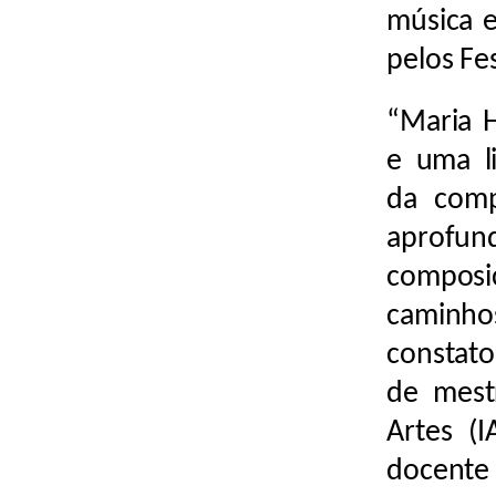
música e
pelos Fe
“Maria 
e uma l
da compo
aprofund
composic
caminho
constato
de mest
Artes (I
docent