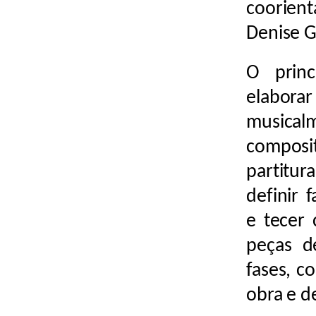
coorien
Denise G
O princ
elabor
musica
composi
partitur
definir 
e tecer 
peças d
fases, c
obra e d