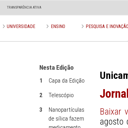
TRANSPARÊNCIA ATIVA
Edição nº 663
UNIVERSIDADE
ENSINO
PESQUISA E INOVAÇÃ
Nesta Edição
Unica
1
Capa da Edição
Jorna
2
Telescópio
3
Nanopartículas
Baixar 
de sílica fazem
agosto 
medicamento