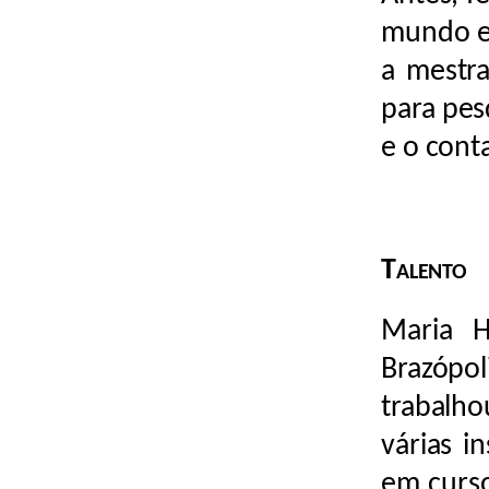
mundo e 
a mestra
para pesq
e o cont
Talento
Maria 
Brazópo
trabalh
várias i
em curso