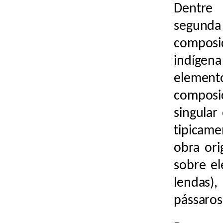
Dentre 
segunda
composi
indígen
elemen
composi
singular
tipicam
obra ori
sobre el
lendas),
pássaros)