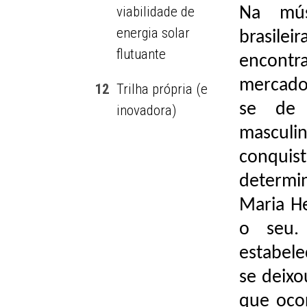
viabilidade de
Na mús
energia solar
brasilei
flutuante
encontra
mercado 
12
Trilha própria (e
se de 
inovadora)
mascul
conquis
determi
Maria H
o seu.
estabel
se deixo
que ocor