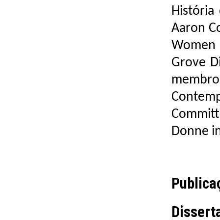
História
Aaron Co
Women C
Grove D
membro d
Contemp
Committ
Donne in
Publica
Dissert