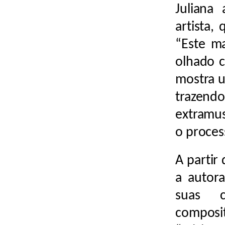
Juliana
artista,
“Este ma
olhado c
mostra u
trazen
extramus
o proces
A partir
a autora
suas c
compos