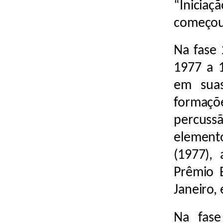
“Inicia
começou
Na fase 
1977 a 1
em suas
formaçõ
percuss
element
(1977),
Prêmio 
Janeiro,
Na fase