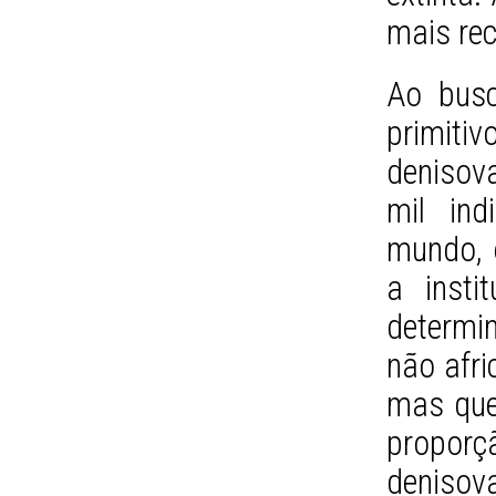
mais rec
Ao busc
primit
denisov
mil ind
mundo, 
a insti
determi
não afr
mas que
proporç
denisov