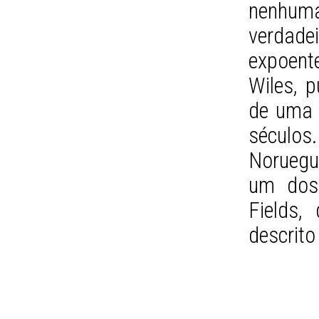
nenhum
verdade
expoente
Wiles, 
de uma 
século
Noruegue
um dos
Fields,
descrit