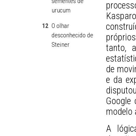
sementes de
process
urucum
Kaspar
constru
12
O olhar
desconhecido de
próprio
Steiner
tanto, 
estatís
de movi
e da ex
disputo
Google 
modelo a
A lógic