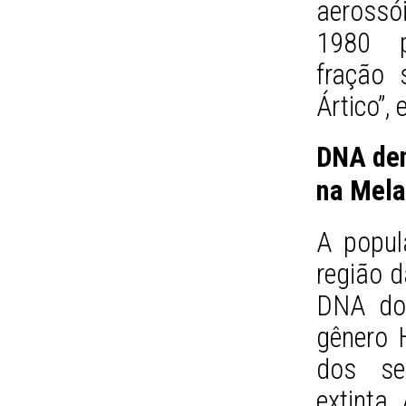
aerossó
1980 po
fração 
Ártico”,
DNA de
na Mela
A popul
região d
DNA dos
gênero 
dos se
extinta.