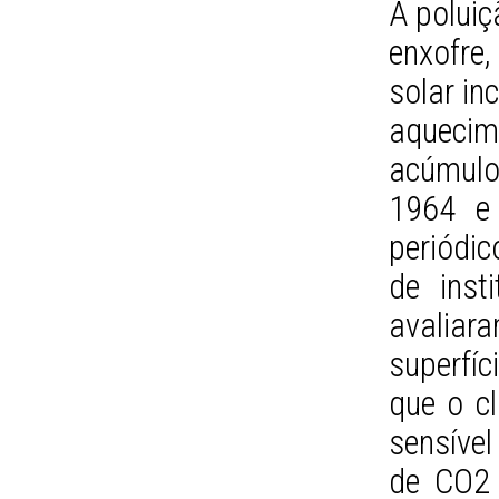
A poluiç
enxofre
solar in
aquecim
acúmulo
1964 e 
periódi
de inst
avalia
superfíc
que o cl
sensíve
de CO2 