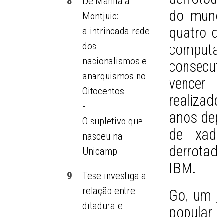
8
De Manila a
do mund
Montjuic:
quatro d
a intrincada rede
dos
comput
nacionalismos e
consecu
anarquismos no
vencer 
Oitocentos
realiza
-
anos de
O supletivo que
de xad
nasceu na
derrota
Unicamp
IBM.
9
Tese investiga a
relação entre
Go, um 
ditadura e
popular 