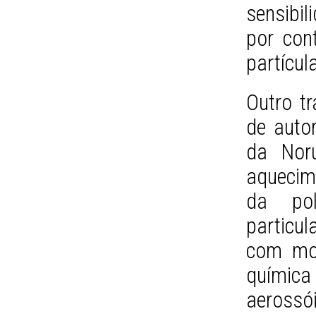
sensibi
por con
partícul
Outro t
de auto
da Noru
aquecim
da pol
particu
com mod
químic
aerossó