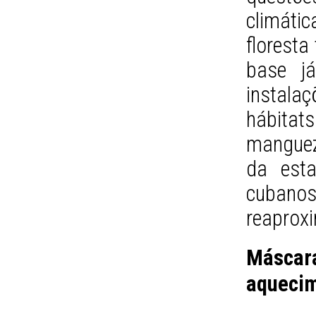
climáti
floresta
base j
instala
hábita
mangueza
da esta
cuban
reaproxi
Máscar
aquecim