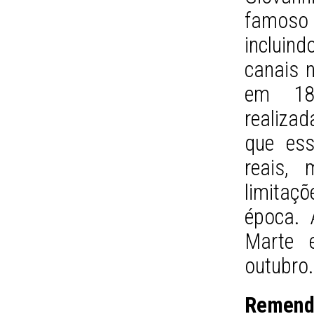
famoso 
inclui
canais n
em 187
realiza
que ess
reais, 
limitaçõ
época.
Marte 
outubro.
Remend