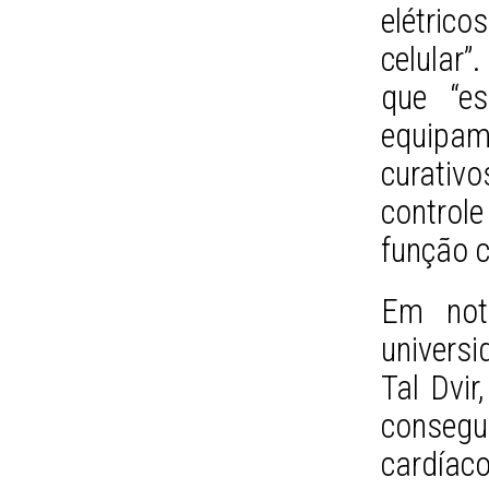
elétric
celular
que “e
equipam
curativ
control
função c
Em nota
universi
Tal Dvir
conseg
cardía