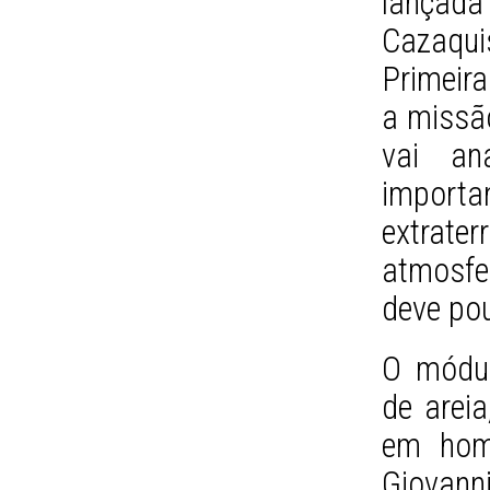
lançad
Cazaquis
Primeira
a missã
vai an
import
extrat
atmosfe
deve pou
O módul
de areia
em hom
Giovan