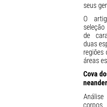
seus ge
O arti
seleção
de cara
duas esp
regiões
áreas es
Cova do
neander
Anális
corpos