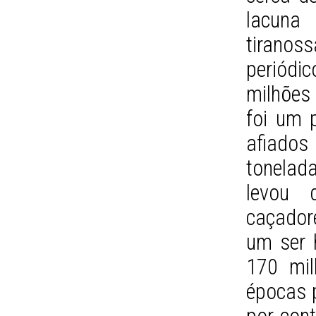
lacuna
tiranos
periódi
milhões 
foi um 
afiado
tonelad
levou d
caçado
um ser 
170 mil
épocas p