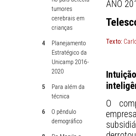
ANO 201
tumores
cerebrais em
Telesc
crianças
Texto:
Carl
4
Planejamento
Estratégico da
Unicamp 2016-
2020
Intuição
intelig
5
Para além da
técnica
O comp
6
O pêndulo
empresa
demográfico
subsid
derroto