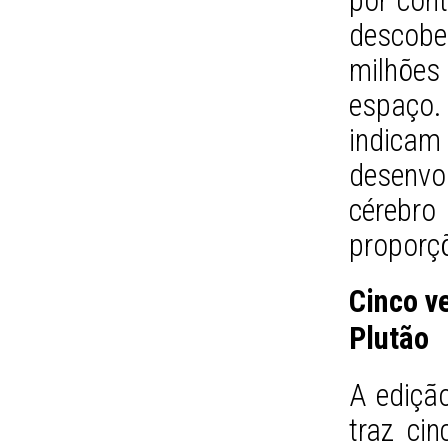
por cont
descobe
milhões
espaço.
indic
desenvo
cérebro
proporçõ
Cinco v
Plutão
A ediçã
traz ci