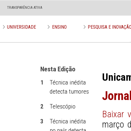
TRANSPARÊNCIA ATIVA
Edição nº 650
UNIVERSIDADE
ENSINO
PESQUISA E INOVAÇÃ
Nesta Edição
Unica
1
Técnica inédita
detecta tumores
Jorna
2
Telescópio
Baixar 
3
Técnica inédita
março d
no país detecta