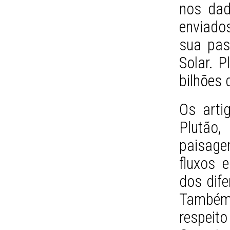
nos dad
enviado
sua pas
Solar. P
bilhões 
Os arti
Plutão,
paisagem
fluxos 
dos dife
Também 
respeit