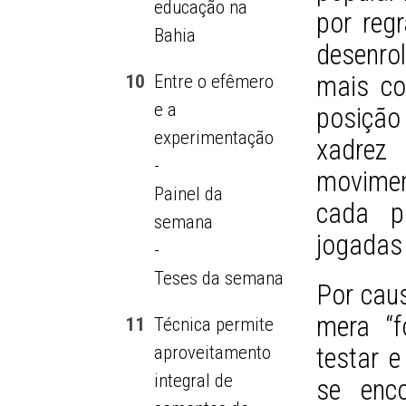
educação na
por reg
Bahia
desenrol
mais co
10
Entre o efêmero
e a
posiçã
experimentação
xadrez
-
movimen
Painel da
cada p
semana
jogadas
-
Teses da semana
Por caus
mera “f
11
Técnica permite
aproveitamento
testar e
integral de
se enc