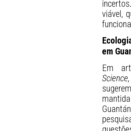
incerto
viável, 
funcion
Ecologi
em Gua
Em art
Science,
sugerem
mantida
Guantán
pesqui
questõ