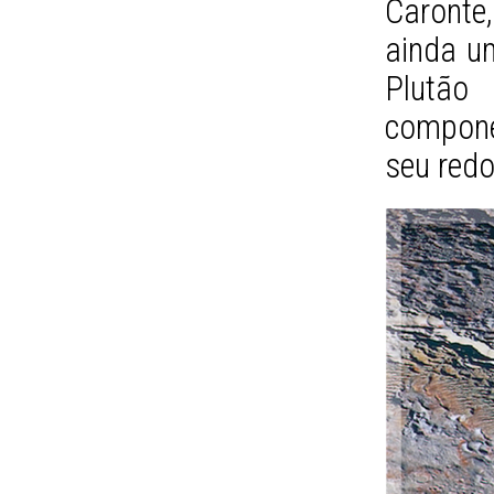
Caronte,
ainda um
Plutão
compone
seu redo