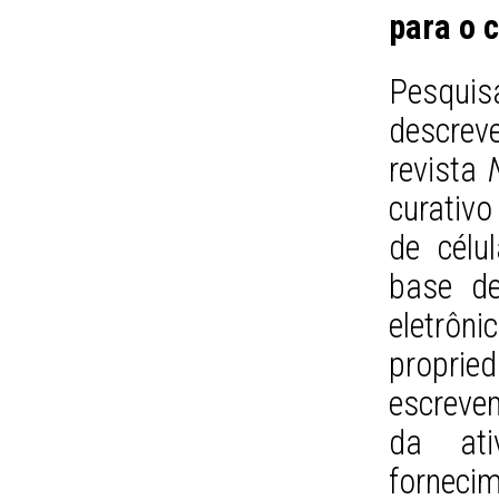
para o 
Pesquis
descrev
revista
curativo
de célu
base de
eletrôni
proprie
escrevem
da ati
forneci