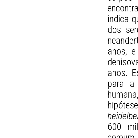
encont
indica q
dos se
neander
anos, e
denisov
anos. E
para a 
humana,
hipótes
heidelbe
600 mil
comum 