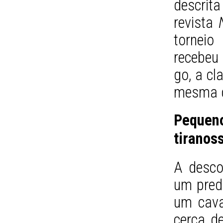
descrit
revista
tornei
recebeu 
go, a cl
mesma d
Pequen
tiranos
A desco
um pred
um cava
cerca d