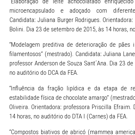
“Elaboração de leite achocolatado enriqueci
microencapsulado e adoçado com diferentes
Candidata: Juliana Burger Rodrigues. Orientadora
Bolini. Dia 23 de setembro de 2015, às 14 horas, n
“Modelagem preditiva de deterioração de pães i
filamentosos” (mestrado). Candidata: Juliana Lane
professor Anderson de Souza Sant´Ana. Dia 23 de 
no auditório do DCA da FEA.
“Influência da fração lipídica e da etapa de r
estabilidade física de chocolate amargo” (mestrad
Oliveira. Orientadora: professora Priscilla Efraim
14 horas, no auditório do DTA I (Carnes) da FEA.
“Compostos biativos de abricó (mammea american