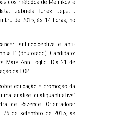
ções dos métodos de Melnikov e
ata: Gabriela Iunes Depetri.
embro de 2015, às 14 horas, no
âncer, antinociceptiva e anti-
nnua l” (doutorado). Candidato:
ora Mary Ann Foglio. Dia 21 de
gação da FOP.
 sobre educação e promoção da
ma análise qualiquantitativa”
ndra de Rezende. Orientadora:
ia 25 de setembro de 2015, às