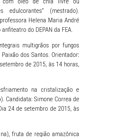
do com óleo de chia livre ou
 edulcorantes” (mestrado).
: professora Helena Maria André
o anfiteatro do DEPAN da FEA.
ntegrais multigrãos por fungos
 Paixão dos Santos. Orientador:
setembro de 2015, às 14 horas,
esfriamento na cristalização e
o). Candidata: Simone Correa de
. Dia 24 de setembro de 2015, às
a), fruta de região amazônica