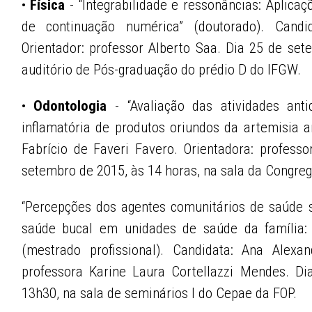
•
Física
- “Integrabilidade e ressonâncias: Aplica
de continuação numérica” (doutorado). Candid
Orientador: professor Alberto Saa. Dia 25 de set
auditório de Pós-graduação do prédio D do IFGW.
•
Odontologia
- “Avaliação das atividades antic
inflamatória de produtos oriundos da artemisia a
Fabrício de Faveri Favero. Orientadora: profess
setembro de 2015, às 14 horas, na sala da Congre
“Percepções dos agentes comunitários de saúde
saúde bucal em unidades de saúde da família: u
(mestrado profissional). Candidata: Ana Alexa
professora Karine Laura Cortellazzi Mendes. D
13h30, na sala de seminários I do Cepae da FOP.