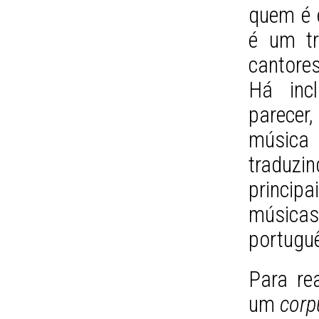
quem é e
é um tr
cantores
Há incl
parecer
música
traduzi
princip
músicas
portugu
Para rea
um
corp