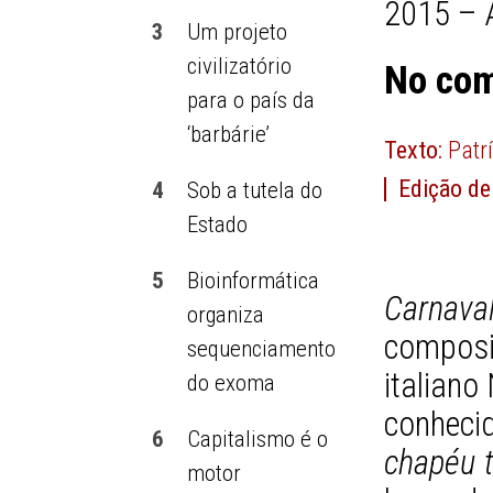
2015 – 
3
Um projeto
civilizatório
No com
para o país da
‘barbárie’
Texto:
Patrí
Edição de
4
Sob a tutela do
Estado
5
Bioinformática
Carnav
organiza
composi
sequenciamento
italiano
do exoma
conheci
6
Capitalismo é o
chapéu 
motor