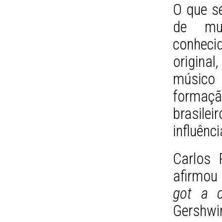
O que s
de mu
conhec
origina
músico
formação
brasile
influênc
Carlos 
afirmou
got a 
Gershwin