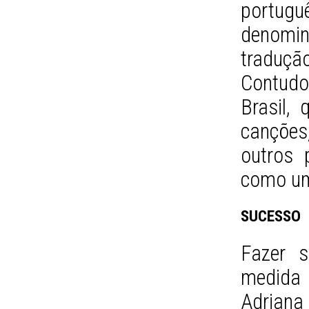
portugu
denom
traduçã
Contud
Brasil,
canções
outros 
como 
SUCESSO
Fazer 
medida
Adrian