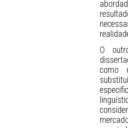
aborda
resul
necessa
realidad
O outr
dissert
como u
substitu
especifi
linguíst
conside
mercado,