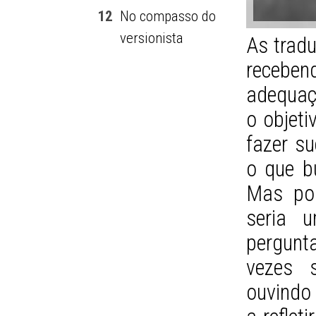
12
No compasso do
versionista
As trad
receben
adequaçõ
o objet
fazer su
o que b
Mas por
seria 
pergunta
vezes 
ouvindo