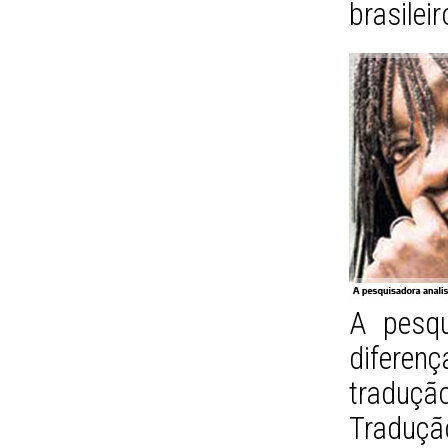
brasilei
A pesqu
difere
traduç
Traduç