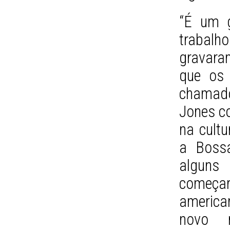
“É um g
trabalh
gravara
que os 
chamado
Jones co
na cultu
a Bossa
alguns
começ
america
novo 