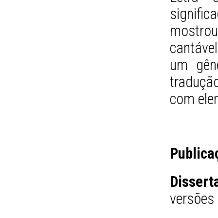
signifi
mostro
cantáve
um gêne
traduçã
com elem
Publica
Dissert
versões 