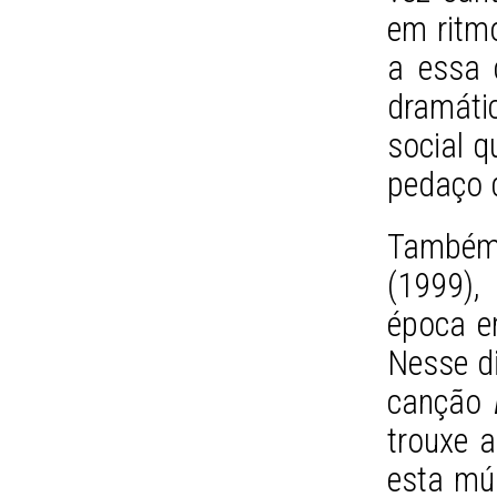
em ritm
a essa 
dramát
social q
pedaço d
Também
(1999),
época e
Nesse di
canção
trouxe a
esta mús