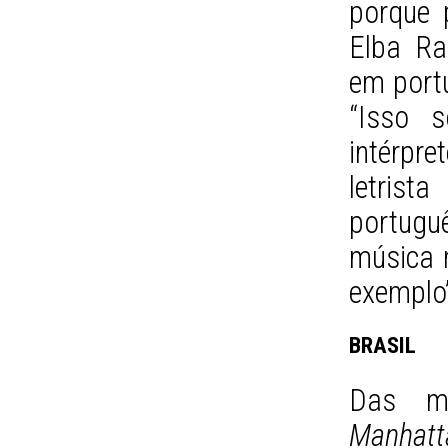
porque 
Elba Ra
em port
“Isso 
intérpre
letrist
portugu
música 
exemplo”
BRASIL
Das mú
Manhatt