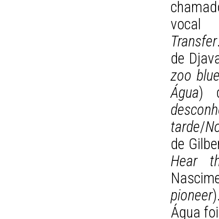
chamado
vocal
Transfer
de Djav
zoo blu
Água
) 
desconh
tarde
/
No
de Gilber
Hear t
Nascim
pioneer
Água fo