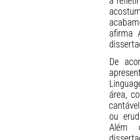
a reflet
acostum
acabamo
afirma 
dissert
De acor
apresen
Linguag
área, c
cantáve
ou erud
Além d
dissert