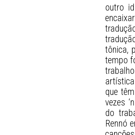
outro i
encaix
tradução
traduçã
tônica, 
tempo f
trabalh
artístic
que têm 
vezes ‘
do traba
Rennó e
cançõe