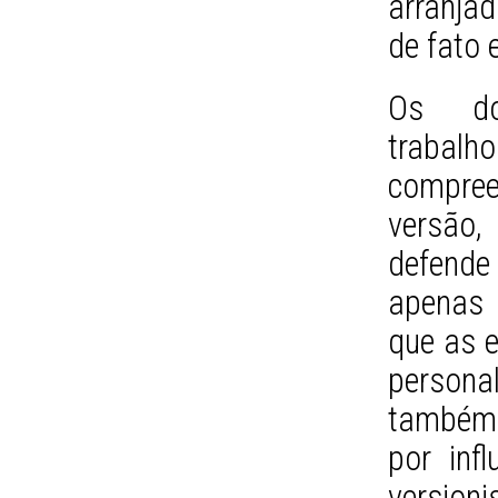
arranja
de fato 
Os doi
trabalh
compre
versão,
defende
apenas 
que as e
persona
também 
por inf
version