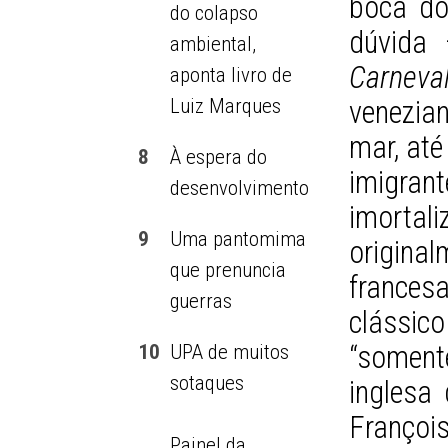
boca do
do colapso
dúvida 
ambiental,
Carneva
aponta livro de
Luiz Marques
venezia
mar, até
8
À espera do
imigr
desenvolvimento
imorta
9
Uma pantomima
origin
que prenuncia
frances
guerras
clássico
“soment
10
UPA de muitos
sotaques
inglesa
François
Painel da