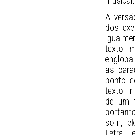
musical.
A versã
dos exe
igualment
texto m
engloba 
as cara
ponto d
texto li
de um t
portant
som, el
Letra 