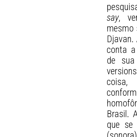
pesquis
say
, v
mesmo 
Djavan. 
conta a
de sua 
version
coisa,
confor
homofô
Brasil.
que se 
(sonor