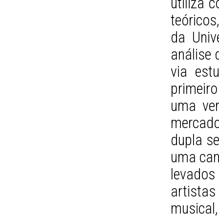
utiliza 
teóricos
da Univ
análise 
via est
primeiro
uma ver
mercad
dupla se
uma can
levado
artista
music