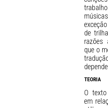
trabalho
música
exceção
de tril
razões 
que o m
traduçã
depende
TEORIA
O texto 
em rela