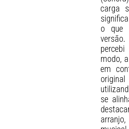
carga s
signific
o que 
versão.
percebi
modo, a
em cont
origina
utilizan
se alin
destac
arranjo