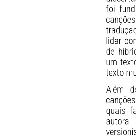
foi fun
canções
traduçã
lidar c
de híbr
um text
texto mu
Além de
canções
quais f
autora
version