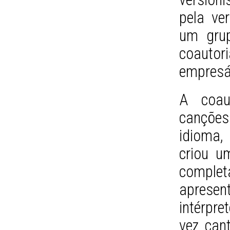
pela ve
um gru
coautor
empresár
A coau
cançõe
idioma,
criou u
comple
aprese
intérpre
vez can