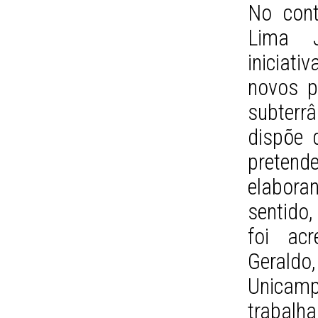
No cont
Lima J
iniciat
novos p
subterr
dispõe 
pretend
elabora
sentido,
foi ac
Geraldo
Unicamp
trabal