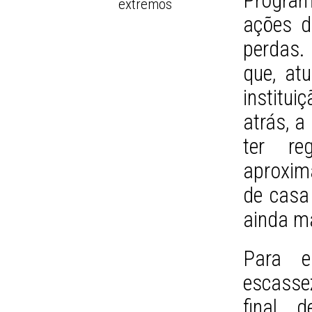
Progra
extremos
ações d
perdas. 
que, at
institu
atrás, a
ter re
aproxim
de casa 
ainda m
Para e
escasse
final 