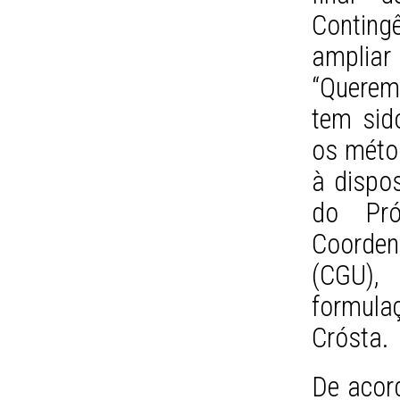
Contingê
ampliar
“Querem
tem sido
os méto
à dispo
do Pró
Coorden
(CGU),
formula
Crósta.
De acor