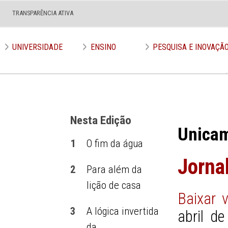
TRANSPARÊNCIA ATIVA
Edição nº 623
UNIVERSIDADE
ENSINO
PESQUISA E INOVAÇÃ
Nesta Edição
Unica
1
O fim da água
Jorna
2
Para além da
lição de casa
Baixar 
3
A lógica invertida
abril d
da