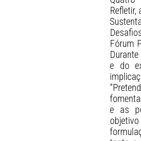
Refletir
Sustent
Desafio
Fórum P
Durante 
e do ex
implic
“Preten
fomenta
e as po
objeti
formula