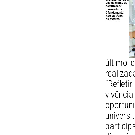
último d
realiza
“Reflet
vivênc
oportun
univers
particip