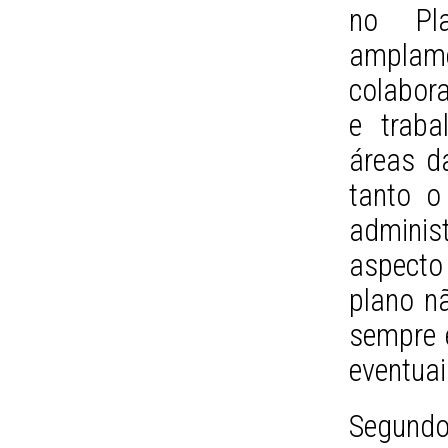
no Pla
amplame
colabor
e traba
áreas d
tanto o
admini
aspecto
plano n
sempre e
eventuai
Segund