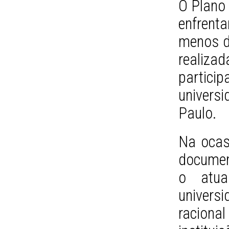
O Plano
enfrent
menos d
realiz
particip
univers
Paulo.
Na ocas
documen
o atua
univers
racion