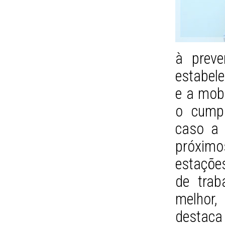
à preve
estabele
e a mobi
o cumpr
caso a c
próximo
estações
de trab
melhor,
destaca