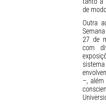
tanto a
de modo 
Outra a
Semana 
27 de m
com di
exposiç
sistem
envolve
–, além
consci
Universi