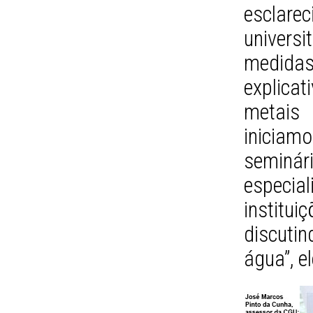
esclare
universi
medidas
explicat
metais
iniciam
seminá
especial
institui
discutin
água”, e