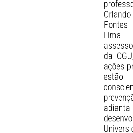
profess
Orlando
Fontes
Lima 
assesso
da CGU
ações pr
estão 
consci
prevençã
adiant
desenvo
Univers