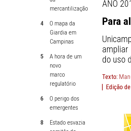
ANO 201
mercantilização
Para a
4
O mapa da
Giardia em
Unicamp
Campinas
ampliar
5
A hora de um
do uso 
novo
marco
Texto:
Manu
regulatório
Edição de
6
O perigo dos
emergentes
8
Estado esvazia