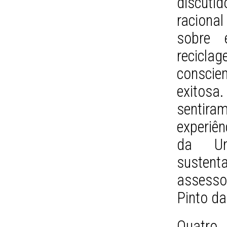
discuti
raciona
sobre e
recicl
conscie
exitosa
senti
experiên
da Un
susten
assesso
Pinto d
Quatro 