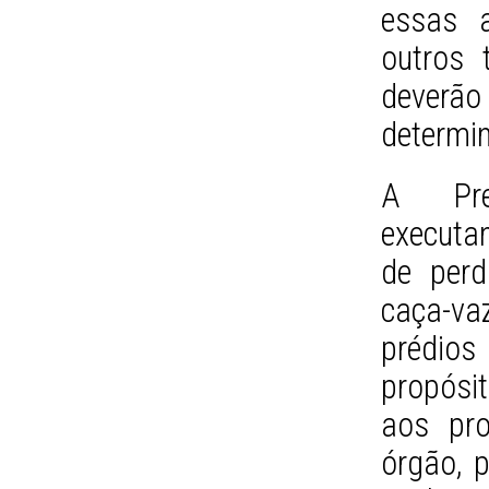
essas a
outros 
deverão
determi
A Pref
executan
de per
caça-v
prédio
propósit
aos pro
órgão, 