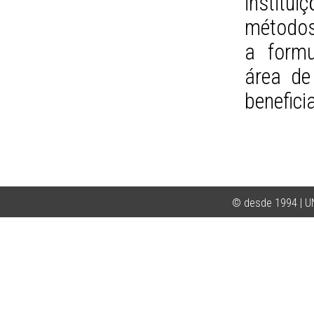
institu
métodos
a formu
área de
benefici
© desde 1994 | 