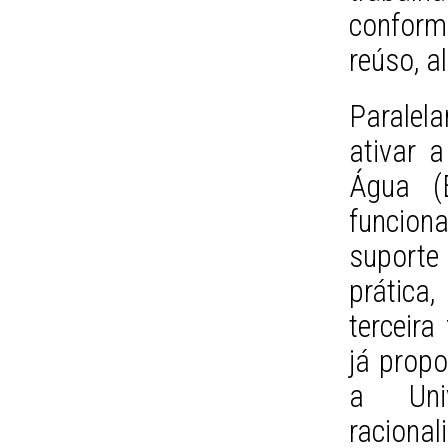
conform
reúso, a
Paralel
ativar 
Água (E
funcio
suport
prátic
terceir
já prop
a Uni
raciona