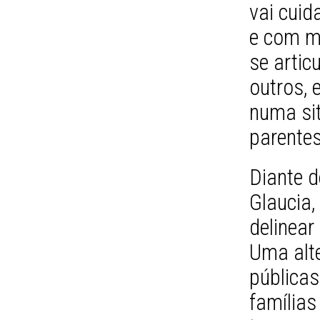
vai cuid
e com me
se artic
outros, 
numa si
parentes
Diante d
Glaucia
delinear
Uma alte
públicas
famílias