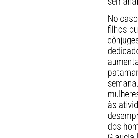
semanai
No caso
filhos o
cônjuges
dedicad
aumenta
patamar 
semana.
mulhere
às ativ
desempr
dos hom
Glaucia