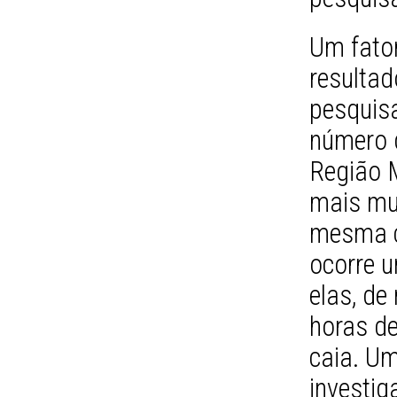
Um fator
resultad
pesquisa
número 
Região 
mais mu
mesma c
ocorre u
elas, de
horas d
caia. U
investig