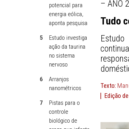
– ANO 2
potencial para
energia eólica,
Tudo c
aponta pesquisa
Estudo
5
Estudo investiga
ação da taurina
conti
no sistema
responsá
nervoso
domésti
6
Arranjos
Texto:
Manu
nanométricos
Edição de
7
Pistas para o
controle
biológico de