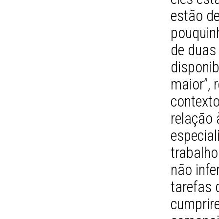
estão d
pouquinh
de duas
disponib
maior”, 
contexto
relação 
especial
trabalh
não infe
tarefas 
cumprire