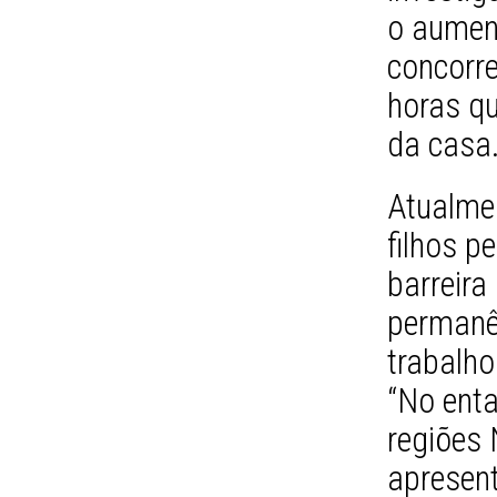
o aumen
concorr
horas q
da casa
Atualmen
filhos 
barreira
permanê
trabalho
“No enta
regiões 
apresen