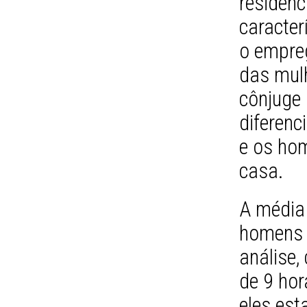
residên
caracter
o empreg
das mulh
cônjuge 
diferenc
e os ho
casa.
A média
homens 
análise,
de 9 hor
eles es