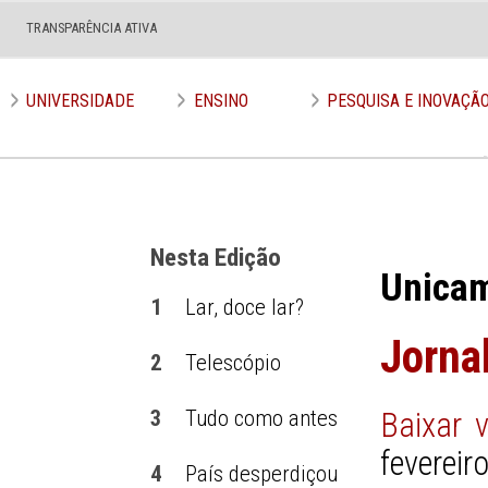
TRANSPARÊNCIA ATIVA
Edição nº 617
UNIVERSIDADE
ENSINO
PESQUISA E INOVAÇÃ
Nesta Edição
Unica
1
Lar, doce lar?
Jorna
2
Telescópio
3
Tudo como antes
Baixar 
feverei
4
País desperdiçou