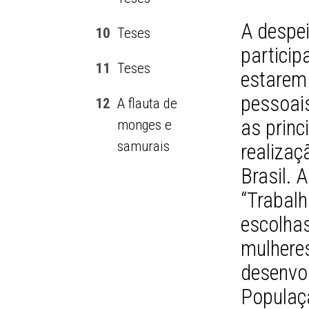
A despe
10
Teses
particip
11
Teses
estarem
pessoai
12
A flauta de
as princ
monges e
samurais
realizaç
Brasil. 
“Trabalh
escolha
mulheres
desenvo
Populaç