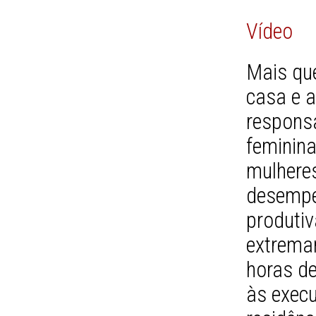
Vídeo
Mais qu
casa e 
respons
feminina
mulheres
desempe
produti
extrema
horas d
às execu