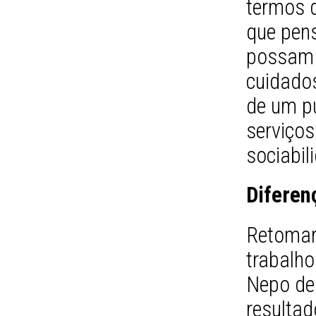
termos 
que pens
possam 
cuidados
de um pú
serviço
sociabil
Diferen
Retoman
trabalho
Nepo de
resultad