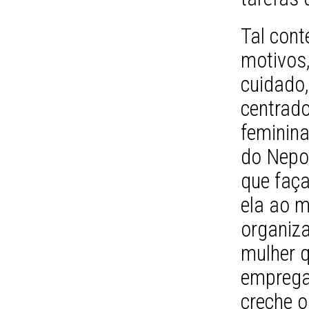
Tal cont
motivos,
cuidado,
centrado
feminin
do Nepo
que faça
ela ao m
organiza
mulher q
emprega
creche o