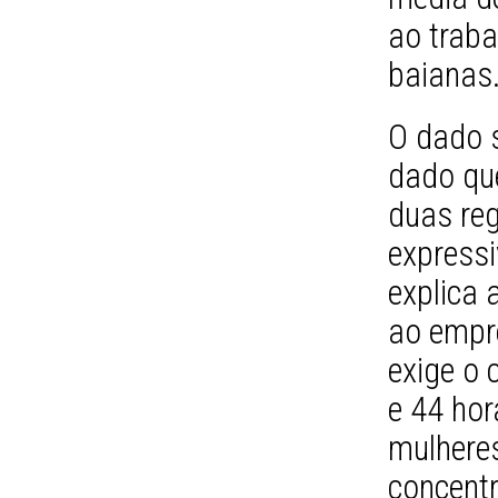
ao traba
baianas
O dado 
dado qu
duas reg
expressi
explica 
ao empr
exige o 
e 44 ho
mulhere
concentr