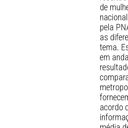
de mulh
nacional
pela PN
as difer
tema. Es
em anda
resultad
compara
metropol
fornecem
acordo c
informa
média d