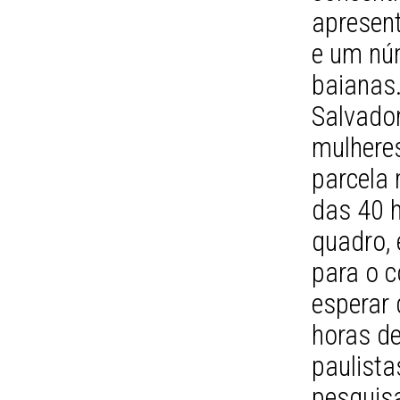
apresen
e um nú
baianas
Salvado
mulhere
parcela
das 40 h
quadro,
para o c
esperar
horas d
paulista
pesquisa