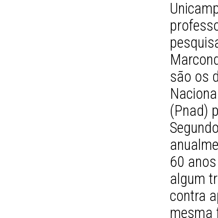
Unicamp
professo
pesquis
Marconde
são os 
Naciona
(Pnad) 
Segundo 
anualme
60 anos
algum t
contra 
mesma fa