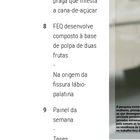
praga que infesta
a cana-de-açúcar
8
FEQ desenvolve
composto à base
de polpa de duas
frutas
-
Na origem da
fissura lábio-
palatina
9
Painel da
semana
-
Teses