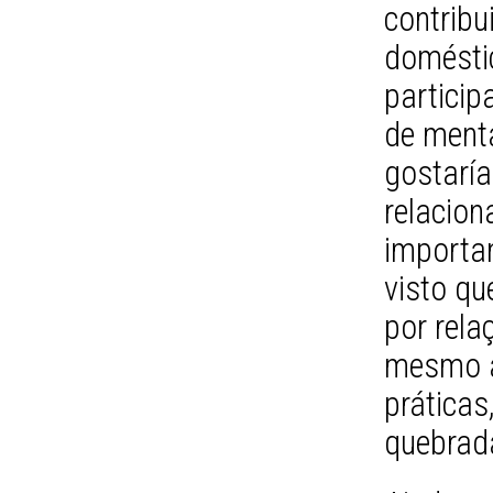
contribu
domésti
particip
de menta
gostarí
relacio
importa
visto q
por rela
mesmo a
práticas
quebrada