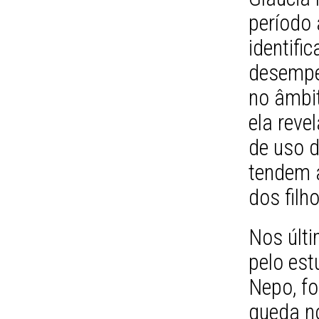
período 
identifi
desempe
no âmbit
ela reve
de uso 
tendem 
dos filh
Nos últ
pelo es
Nepo, fo
queda n