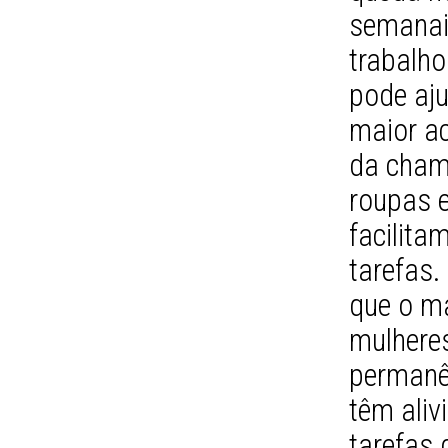
semanai
trabalh
pode aju
maior a
da chama
roupas 
facilit
tarefas.
que o ma
mulheres
permanê
têm aliv
tarefas 