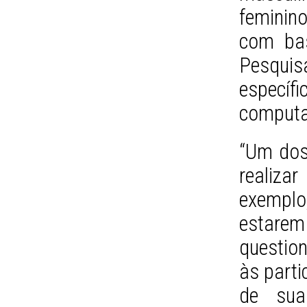
feminino
com bas
Pesqui
específ
computa
“Um dos
realizar
exemplo
estare
question
às parti
de sua