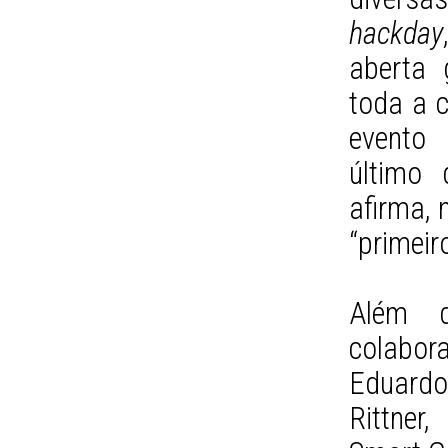
hackday
aberta 
toda a 
evento 
último 
afirma, 
“primeir
Além 
colabor
Eduardo
Rittne