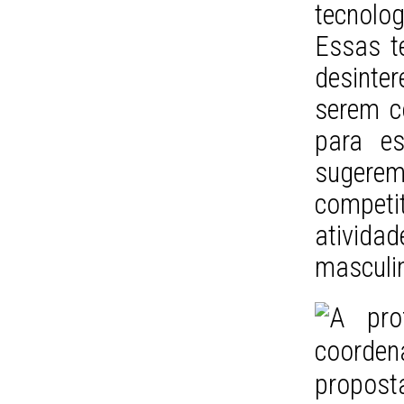
tecnolo
Essas t
desinter
serem c
para es
sugere
compet
ativid
masculin