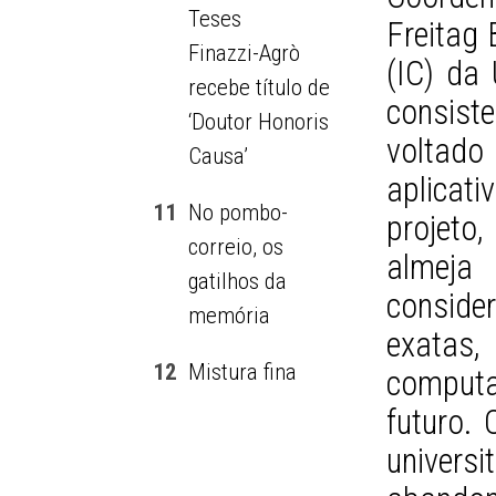
Teses
Freitag 
Finazzi-Agrò
(IC) da 
recebe título de
consist
‘Doutor Honoris
volta
Causa’
aplicat
11
No pombo-
projeto
correio, os
almeja
gatilhos da
conside
memória
exatas,
12
Mistura fina
comput
futuro.
universi