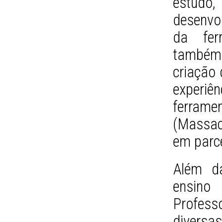
estudo,
desenvol
da fer
também 
criação
exper
ferram
(Massac
em parc
Além d
ensino
Professo
diversa