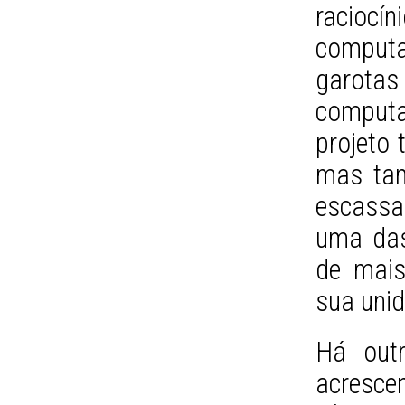
racio
computa
garot
comput
projeto 
mas tam
escassa
uma das
de mais
sua uni
Há outr
acrescen