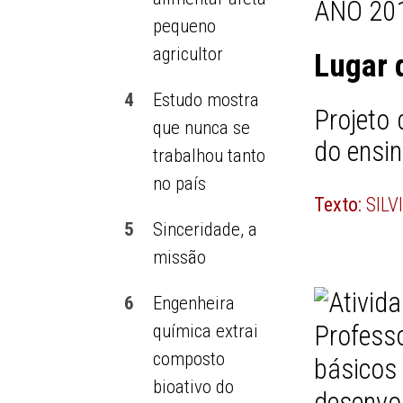
ANO 201
pequeno
agricultor
Lugar 
4
Estudo mostra
Projeto 
que nunca se
do ensin
trabalhou tanto
no país
Texto:
SIL
5
Sinceridade, a
missão
6
Engenheira
química extrai
composto
bioativo do