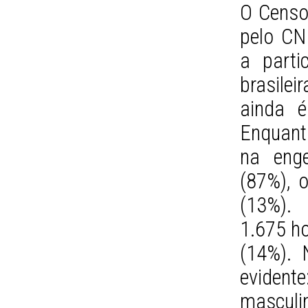
O Censo
pelo CN
a parti
brasile
ainda é
Enquant
na enge
(87%), 
(13%).
1.675 h
(14%). N
evident
masculi