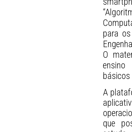
smartph
“Algo
Comput
para os
Engenha
O mater
ensino
básicos
A plata
aplica
operaci
que pos