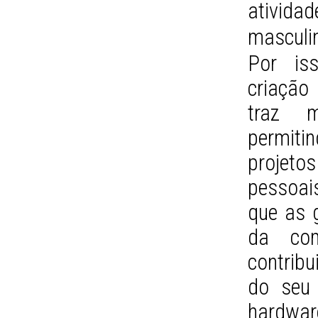
Por iss
criação
traz m
permit
projeto
pessoai
que as 
da com
contribu
do seu 
hardwar