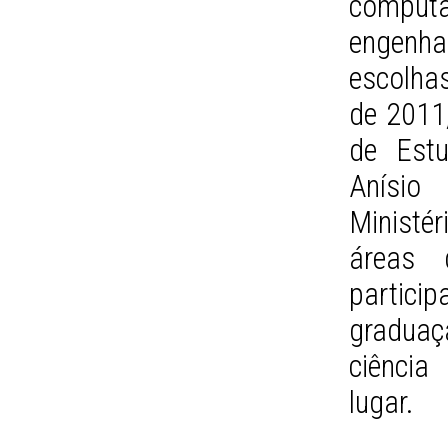
comput
engenha
escolha
de 2011,
de Estu
Anísio 
Ministé
áreas 
particip
gradua
ciência
lugar.