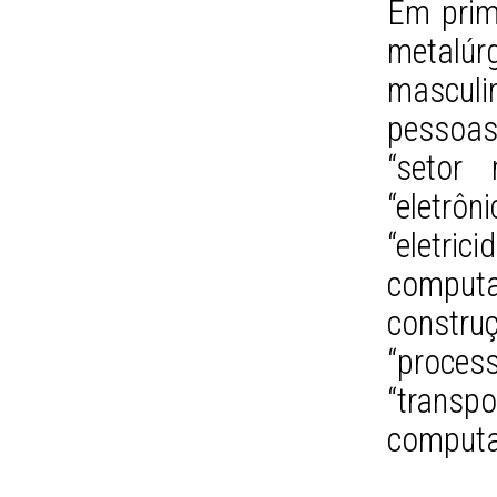
Em prim
metalú
masculi
pessoas
“setor 
“eletr
“eletrici
computa
construç
“proces
“transpo
computa