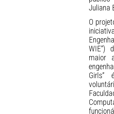
Juliana 
O proje
inicia
Engenha
WIE”) d
maior a
engenha
Girls”
voluntá
Faculda
Comput
funcioná