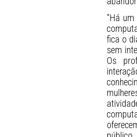
abandon
“Há um 
computa
fica o d
sem inte
Os pro
intera
conhec
mulher
atividad
comput
oferece
público