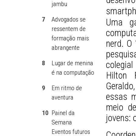
jambu
7
Advogados se
Uma ga
ressentem de
computa
formação mais
nerd. O 
abrangente
pesquisa
colegia
8
Lugar de menina
é na computação
Hilton 
Geraldo
9
Em ritmo de
essas m
aventura
meio de
10
Painel da
jovens:
Semana
Eventos futuros
Coorde