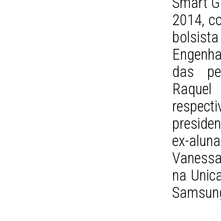
Smart Gi
2014, c
bolsis
Engenha
das pes
Raquel
respec
preside
ex-alun
Vanessa
na Unic
Samsung 