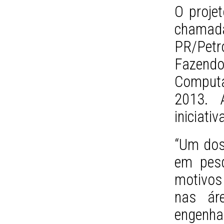
O proje
cham
PR/Pet
Fazendo
Comput
2013. 
iniciativ
“Um dos
em pesq
motivos
nas ár
engen