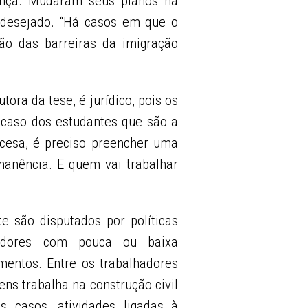
ança. Mudaram seus planos na
desejado. “Há casos em que o
ão das barreiras da imigração
tora da tese, é jurídico, pois os
 caso dos estudantes que são a
ancesa, é preciso preencher uma
manência. E quem vai trabalhar
te são disputados por políticas
lhadores com pouca ou baixa
mentos. Entre os trabalhadores
ens trabalha na construção civil
 casos, atividades ligadas à