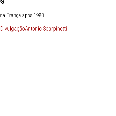
es
 na França após 1980
:
Divulgação
Antonio Scarpinetti