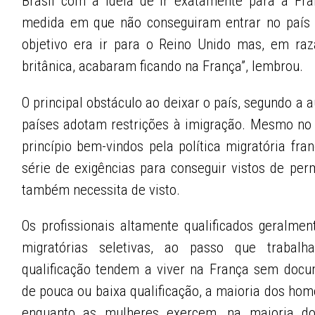
Brasil com a ideia de ir exatamente para a Fr
medida em que não conseguiram entrar no país 
objetivo era ir para o Reino Unido mas, em raz
britânica, acabaram ficando na França”, lembrou.
O principal obstáculo ao deixar o país, segundo a au
países adotam restrições à imigração. Mesmo no
princípio bem-vindos pela política migratória fr
série de exigências para conseguir vistos de per
também necessita de visto.
Os profissionais altamente qualificados geralmen
migratórias seletivas, ao passo que traba
qualificação tendem a viver na França sem docu
de pouca ou baixa qualificação, a maioria dos hom
enquanto as mulheres exercem, na maioria dos