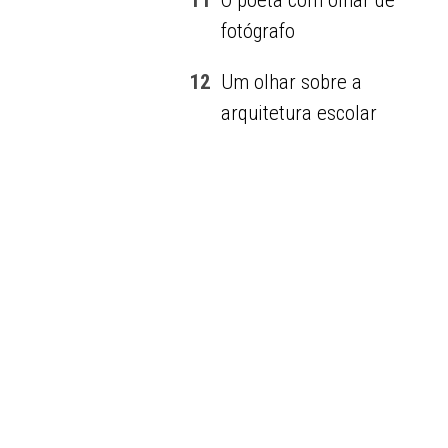
11
O poeta com olhar de
fotógrafo
12
Um olhar sobre a
arquitetura escolar