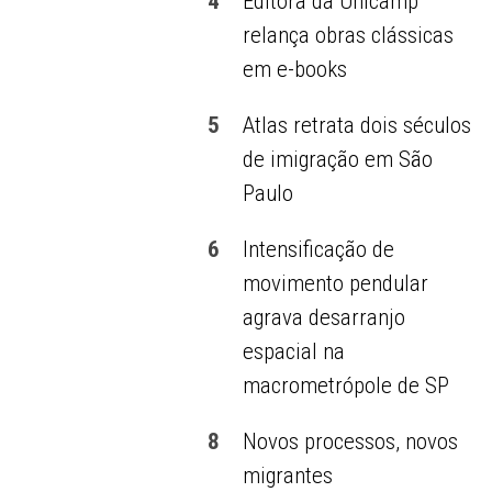
4
Editora da Unicamp
relança obras clássicas
em e-books
5
Atlas retrata dois séculos
de imigração em São
Paulo
6
Intensificação de
movimento pendular
agrava desarranjo
espacial na
macrometrópole de SP
8
Novos processos, novos
migrantes