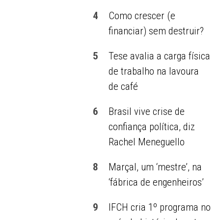
4
Como crescer (e
financiar) sem destruir?
5
Tese avalia a carga física
de trabalho na lavoura
de café
6
Brasil vive crise de
confiança política, diz
Rachel Meneguello
8
Marçal, um ‘mestre’, na
‘fábrica de engenheiros’
9
IFCH cria 1º programa no