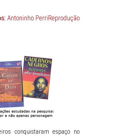
os:
Antoninho Perri
Reprodução
eiros conquistaram espaço no