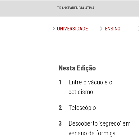
TRANSPARÊNCIA ATIVA
Edição nº 573
UNIVERSIDADE
ENSINO
Nesta Edição
1
Entre o vácuo e o
ceticismo
2
Telescópio
3
Descoberto ‘segredo’ em
veneno de formiga