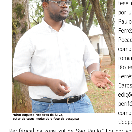
tese 
por u
Paulo
Ferr
Pecad
como
roma
tão e
Ferré
Caro
ediçõ
perif
como
Coope
Periférica] na zona sul de São Paulo.” Foi por v