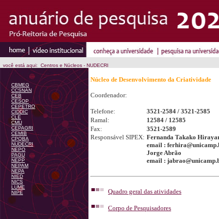
você está aqui: Centros e Núcleos - NUDECRI
Núcleo de Desenvolvimento da Criatividade
CBMEG
CCSNAN
Coordenador:
CEB
CESOP
CEPETRO
Telefone:
3521-2584 / 3521-2585
CIDDIC
CLE
Ramal:
12584 / 12585
CMU
CEPAGRI
Fax:
3521-2589
CEMIB
Responsável SIPEX:
Fernanda Takako Hiray
CPQBA
NUDECRI
email : ferhira@unicamp.
NEPO
Jorge Abrão
PAGU
email : jabrao@unicamp.
NEPP
NEPAM
NEPA
NIED
NICS
LUME
Quadro geral das atividades
NIPE
Corpo de Pesquisadores