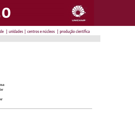
ama
br
br