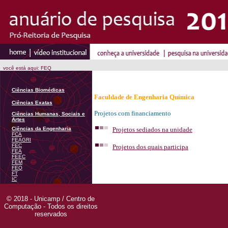
você está aqui: FEQ
Ciências Biomédicas
Faculdade de Engenharia Química
Ciências Exatas
Projetos com financiamento
Ciências Humanas, Sociais e
Artes
Ciências da Engenharia
Projetos sediados na unidade
FCA
FEAGRI
FEC
Projetos dos quais participa
FEA
FEEC
FEM
FEQ
FT
IC
© 2018 - Unicamp / Centro de
Computação - Todos os direitos
reservados