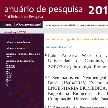
você está aqui: FEEC
Faculdade de Engenharia Elétrica e de Comp
Ciências Biomédicas
Promoção de eventos
Ciências Exatas
Ciências Humanas, Sociais e
1.
Latin America Week on Co
Artes
Universidade de Campinas, 
Ciências da Engenharia
FCA
27/07/2018). Instituição Promoto
FEAGRI
FEC
FEA
FEEC
2.
1 Seminários em Neuroengen
FEM
FEQ
Brasil, (15/04/2015). Even
FT
IC
ENGENHARIA BIOMEDICA. Inst
Engenharia Biomédica, Facu
Computação, Universidade Esta
3.
II Simposio de Processamento