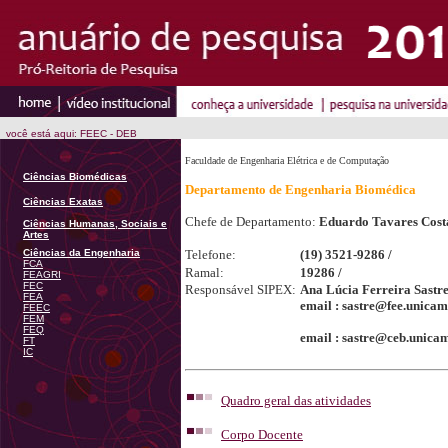
você está aqui: FEEC - DEB
Faculdade de Engenharia Elétrica e de Computação
Ciências Biomédicas
Departamento de Engenharia Biomédica
Ciências Exatas
Chefe de Departamento:
Eduardo Tavares Cost
Ciências Humanas, Sociais e
Artes
Ciências da Engenharia
Telefone:
(19) 3521-9286 /
FCA
Ramal:
19286 /
FEAGRI
FEC
Responsável SIPEX:
Ana Lúcia Ferreira Sastr
FEA
email : sastre@fee.unicam
FEEC
FEM
FEQ
email : sastre@ceb.unica
FT
IC
Quadro geral das atividades
Corpo Docente