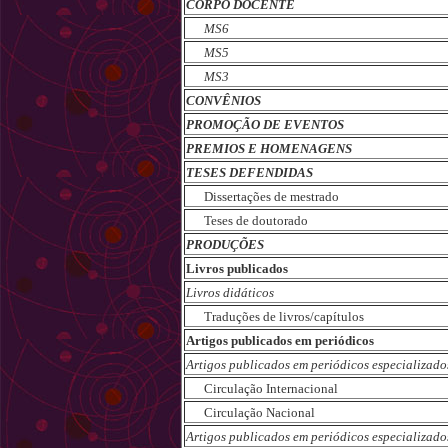
CORPO DOCENTE
MS6
MS5
MS3
CONVÊNIOS
PROMOÇÃO DE EVENTOS
PREMIOS E HOMENAGENS
TESES DEFENDIDAS
Dissertações de mestrado
Teses de doutorado
PRODUÇÕES
Livros publicados
Livros didáticos
Traduções de livros/capítulos
Artigos publicados em periódicos
Artigos publicados em periódicos especializado
Circulação Internacional
Circulação Nacional
Artigos publicados em periódicos especializado