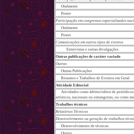
Oralmente
Poster
Participação em congressos especializados nac
Oralmente
Poster
Comunicações em outros tipos de eventos
Entrevistas e outras divulgações
Outras publicações de caráter variado
Outras
Outras Publicações
Resumos e Trabalhos de Eventos em Geral
Atividade Editorial
Atividades como árbitro/editor de periódicos ci
artísticos, nacionais ou estrangeiras, ou como m
Trabalhos técnicos
Relatórios Técnicos
Desenvolvimento ou geração de trabalhos técni
Desenvolvimento de técnicas
Outros