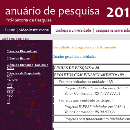
você está aqui: FEA
Faculdade de Engenharia de Alimentos
Ciências Biomédicas
Quadro geral das atividades
Ciências Exatas
Ciências Humanas, Sociais e
LINHAS DE PESQUISA: 26
Artes
Ciências da Engenharia
PROJETOS COM FINANCIAMENTO: 189
FCA
FEAGRI
Projetos sediados na unidade: 185
FEC
FEA
Projetos FAPESP iniciados em 2018: 68
FEEC
FEM
Valor Contratado: R$ 7.423.222,51
FEQ
FT
Projetos que a unidade participa: 4
IC
Projetos FAPESP iniciados em 2018: 1
Valor Contratado: R$ 90.833,21
Projetos com financiamento iniciados em 