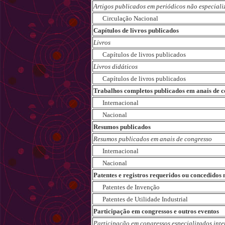
Artigos publicados em periódicos não especiali
Circulação Nacional
Capítulos de livros publicados
Livros
Capítulos de livros publicados
Livros didáticos
Capítulos de livros publicados
Trabalhos completos publicados em anais de c
Internacional
Nacional
Resumos publicados
Resumos publicados em anais de congresso
Internacional
Nacional
Patentes e registros requeridos ou concedidos
Patentes de Invenção
Patentes de Utilidade Industrial
Participação em congressos e outros eventos
Participação em congressos especializados int