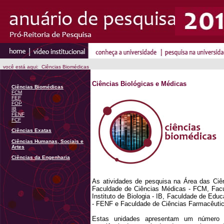
você está aqui: Ciências Biomédicas
Ciências Biológicas e Médicas
Ciências Biomédicas
FCM
FEF
FOP
IB
FENF
FCF
Ciências Exatas
Ciências Humanas, Sociais e
Artes
Ciências da Engenharia
As atividades de pesquisa na Área das C
Faculdade de Ciências Médicas - FCM, Facu
Instituto de Biologia - IB, Faculdade de Ed
- FENF e Faculdade de Ciências Farmacêutic
Estas unidades apresentam um número d