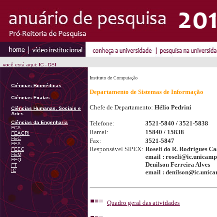
você está aqui: IC - DSI
Instituto de Computação
Ciências Biomédicas
Departamento de Sistemas de Informação
Ciências Exatas
Chefe de Departamento:
Hélio Pedrini
Ciências Humanas, Sociais e
Artes
Ciências da Engenharia
Telefone:
3521-5840 / 3521-5838
FCA
Ramal:
15840 / 15838
FEAGRI
FEC
Fax:
3521-5847
FEA
Responsável SIPEX:
Roseli do R. Rodrigues Ca
FEEC
FEM
email : roseli@ic.unicamp
FEQ
Denilson Ferreira Alves
FT
IC
email : denilson@ic.unic
Quadro geral das atividades