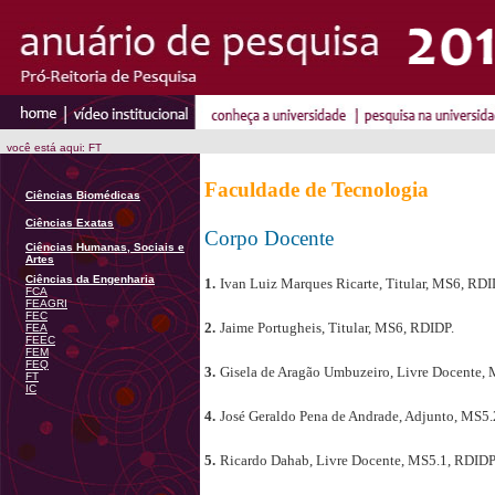
você está aqui: FT
Faculdade de Tecnologia
Ciências Biomédicas
Ciências Exatas
Corpo Docente
Ciências Humanas, Sociais e
Artes
Ciências da Engenharia
1.
Ivan Luiz Marques Ricarte, Titular, MS6, RDI
FCA
FEAGRI
FEC
2.
Jaime Portugheis, Titular, MS6, RDIDP.
FEA
FEEC
FEM
FEQ
3.
Gisela de Aragão Umbuzeiro, Livre Docente,
FT
IC
4.
José Geraldo Pena de Andrade, Adjunto, MS5.
5.
Ricardo Dahab, Livre Docente, MS5.1, RDIDP