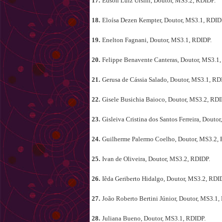
17.
Edson Luiz Ursini, Doutor, MS3.2, RDIDP.
18.
Eloísa Dezen Kempter, Doutor, MS3.1, RDID
19.
Enelton Fagnani, Doutor, MS3.1, RDIDP.
20.
Felippe Benavente Canteras, Doutor, MS3.1
21.
Gerusa de Cássia Salado, Doutor, MS3.1, RD
22.
Gisele Busichia Baioco, Doutor, MS3.2, RDI
23.
Gisleiva Cristina dos Santos Ferreira, Douto
24.
Guilherme Palermo Coelho, Doutor, MS3.2,
25.
Ivan de Oliveira, Doutor, MS3.2, RDIDP.
26.
Iêda Geriberto Hidalgo, Doutor, MS3.2, RDI
27.
João Roberto Bertini Júnior, Doutor, MS3.1,
28.
Juliana Bueno, Doutor, MS3.1, RDIDP.