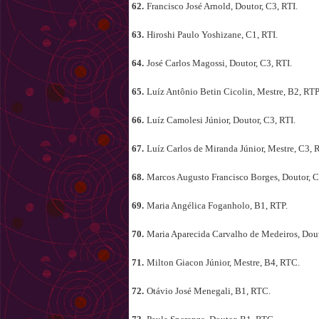
62.
Francisco José Arnold, Doutor, C3, RTI.
63.
Hiroshi Paulo Yoshizane, C1, RTI.
64.
José Carlos Magossi, Doutor, C3, RTI.
65.
Luíz Antônio Betin Cicolin, Mestre, B2, RTP
66.
Luíz Camolesi Júnior, Doutor, C3, RTI.
67.
Luíz Carlos de Miranda Júnior, Mestre, C3, 
68.
Marcos Augusto Francisco Borges, Doutor, 
69.
Maria Angélica Foganholo, B1, RTP.
70.
Maria Aparecida Carvalho de Medeiros, Dout
71.
Milton Giacon Júnior, Mestre, B4, RTC.
72.
Otávio José Menegali, B1, RTC.