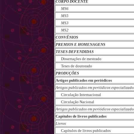
CORPO DOCENTE
MS6
MS5
MS3
MS2
CONVÊNIOS
PREMIOS E HOMENAGENS
TESES DEFENDIDAS
Dissertações de mestrado
Teses de doutorado
PRODUÇÕES
Artigos publicados em periódicos
Artigos publicados em periódicos especializado
Circulação Internacional
Circulação Nacional
Artigos publicados em periódicos especializado
Capítulos de livros publicados
Livros
Capítulos de livros publicados