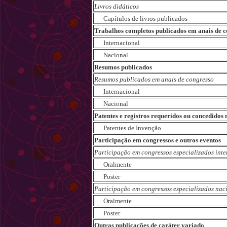
Livros didáticos
Capítulos de livros publicados
Trabalhos completos publicados em anais de c
Internacional
Nacional
Resumos publicados
Resumos publicados em anais de congresso
Internacional
Nacional
Patentes e registros requeridos ou concedidos
Patentes de Invenção
Participação em congressos e outros eventos
Participação em congressos especializados int
Oralmente
Poster
Participação em congressos especializados nac
Oralmente
Poster
Outras publicações de caráter variado