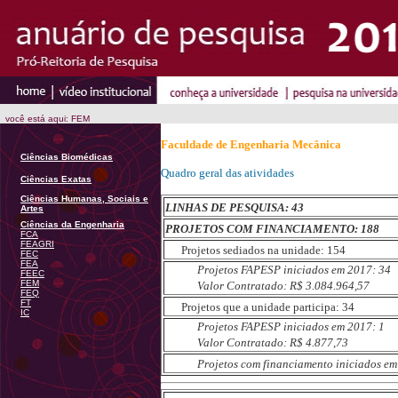
você está aqui: FEM
Faculdade de Engenharia Mecânica
Ciências Biomédicas
Quadro geral das atividades
Ciências Exatas
Ciências Humanas, Sociais e
LINHAS DE PESQUISA: 43
Artes
Ciências da Engenharia
PROJETOS COM FINANCIAMENTO: 188
FCA
FEAGRI
Projetos sediados na unidade: 154
FEC
FEA
Projetos FAPESP iniciados em 2017: 34
FEEC
FEM
Valor Contratado: R$ 3.084.964,57
FEQ
FT
Projetos que a unidade participa: 34
IC
Projetos FAPESP iniciados em 2017: 1
Valor Contratado: R$ 4.877,73
Projetos com financiamento iniciados em 