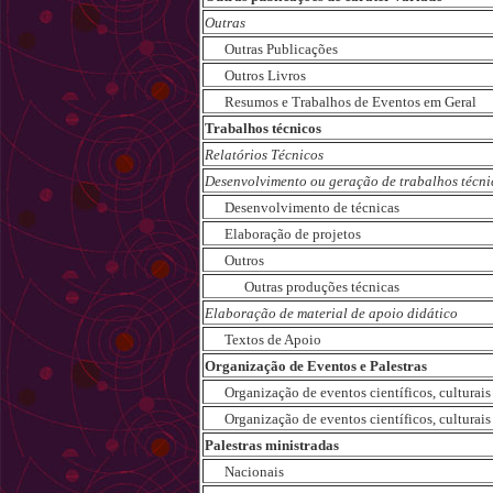
Outras
Outras Publicações
Outros Livros
Resumos e Trabalhos de Eventos em Geral
Trabalhos técnicos
Relatórios Técnicos
Desenvolvimento ou geração de trabalhos técni
Desenvolvimento de técnicas
Elaboração de projetos
Outros
Outras produções técnicas
Elaboração de material de apoio didático
Textos de Apoio
Organização de Eventos e Palestras
Organização de eventos científicos, culturais e
Organização de eventos científicos, culturais e
Palestras ministradas
Nacionais