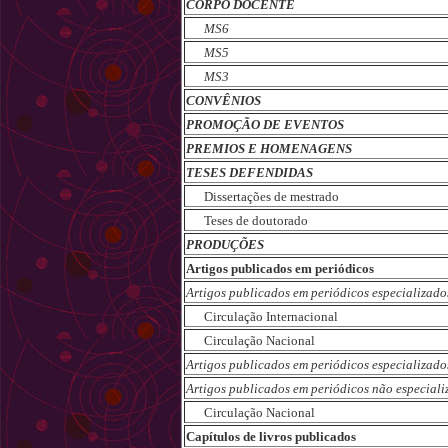
CORPO DOCENTE
MS6
MS5
MS3
CONVÊNIOS
PROMOÇÃO DE EVENTOS
PREMIOS E HOMENAGENS
TESES DEFENDIDAS
Dissertações de mestrado
Teses de doutorado
PRODUÇÕES
Artigos publicados em periódicos
Artigos publicados em periódicos especializado
Circulação Internacional
Circulação Nacional
Artigos publicados em periódicos especializado
Artigos publicados em periódicos não especiali
Circulação Nacional
Capítulos de livros publicados