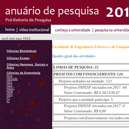
você está aqui: FEEC
Faculdade de Engenharia Elétrica e de Compu
Ciências Biomédicas
Quadro geral das atividades
Ciências Exatas
Ciências Humanas, Sociais e
LINHAS DE PESQUISA: 35
Artes
Ciências da Engenharia
PROJETOS COM FINANCIAMENTO: 126
FCA
FEAGRI
Projetos sediados na unidade: 121
FEC
FEA
Projetos FAPESP iniciados em 2017: 44
FEEC
FEM
Valor Contratado: R$ 6.362.630,47
FEQ
FT
Projetos que a unidade participa: 5
IC
Projetos FAPESP iniciados em 2017: 0
Valor Contratado: R$ 0,00
Projetos com financiamento iniciados em 