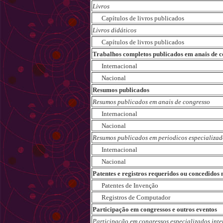
Livros
Capítulos de livros publicados
Livros didáticos
Capítulos de livros publicados
Trabalhos completos publicados em anais de c
Internacional
Nacional
Resumos publicados
Resumos publicados em anais de congresso
Internacional
Nacional
Resumos publicados em periodicos especializad
Internacional
Nacional
Patentes e registros requeridos ou concedidos
Patentes de Invenção
Registros de Computador
Participação em congressos e outros eventos
Participação em congressos especializados int