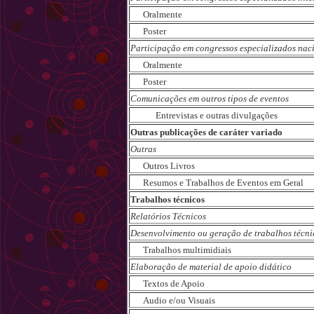
Oralmente
Poster
Participação em congressos especializados nac
Oralmente
Poster
Comunicações em outros tipos de eventos
Entrevistas e outras divulgações
Outras publicações de caráter variado
Outras
Outros Livros
Resumos e Trabalhos de Eventos em Geral
Trabalhos técnicos
Relatórios Técnicos
Desenvolvimento ou geração de trabalhos técni
Trabalhos multimidiais
Elaboração de material de apoio didático
Textos de Apoio
Audio e/ou Visuais