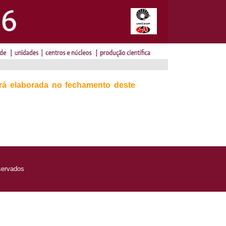
erá elaborada no fechamento deste
servados