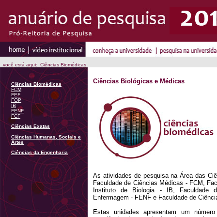
você está aqui: Ciências Biomédicas
Ciências Biológicas e Médicas
Ciências Biomédicas
FCM
FEF
FOP
IB
FENF
FCF
Ciências Exatas
Ciências Humanas, Sociais e
Artes
Ciências da Engenharia
As atividades de pesquisa na Área das C
Faculdade de Ciências Médicas - FCM, Facu
Instituto de Biologia - IB, Faculdade
Enfermagem - FENF e Faculdade de Ciênci
Estas unidades apresentam um número 