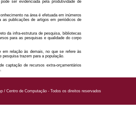
pode ser evidenciada pela produtividade de
conhecimento na área é efetuada em inúmeros
 as publicações de artigos em periódicos de
to da infra-estrutura de pesquisa, bibliotecas
rsos para as pesquisas e qualidade do corpo
e em relação às demais, no que se refere às
de pesquisa trazem para a população.
de captação de recursos extra-orçamentários
.
p / Centro de Computação - Todos os direitos reservados