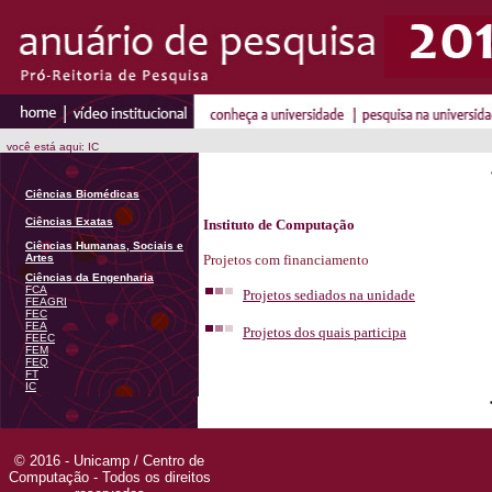
você está aqui: IC
Ciências Biomédicas
Ciências Exatas
Instituto de Computação
Ciências Humanas, Sociais e
Artes
Projetos com financiamento
Ciências da Engenharia
FCA
Projetos sediados na unidade
FEAGRI
FEC
FEA
Projetos dos quais participa
FEEC
FEM
FEQ
FT
IC
© 2016 - Unicamp / Centro de
Computação - Todos os direitos