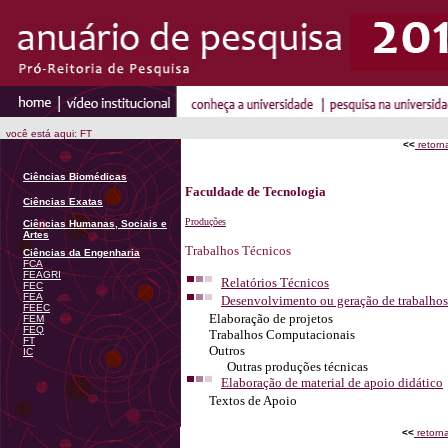
você está aqui: FT
<<
retorn
Ciências Biomédicas
Faculdade de Tecnologia
Ciências Exatas
Produções
Ciências Humanas, Sociais e
Artes
Trabalhos Técnicos
Ciências da Engenharia
FCA
FEAGRI
Relatórios Técnicos
FEC
FEA
Desenvolvimento ou geração de trabalhos
FEEC
Elaboração de projetos
FEM
FEQ
Trabalhos Computacionais
FT
Outros
IC
Outras produções técnicas
Elaboração de material de apoio didático
Textos de Apoio
<<
retorn