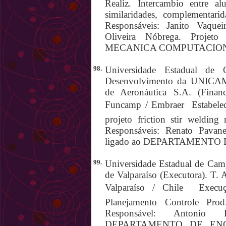
Realiz. Intercambio entre alu
similaridades, complementari
Responsáveis: Janito Vaquei
Oliveira Nóbrega. Proj
MECANICA COMPUTACIO
98.
Universidade Estadual de 
Desenvolvimento da UNICAMP
de Aeronáutica S.A. (Fina
Funcamp / Embraer  Estabelec
projeto friction stir welding
Responsáveis: Renato Pavanel
ligado ao DEPARTAMENT
99.
Universidade Estadual de Camp
de Valparaíso (Executora). T.
Valparaíso / Chile  Exec
Planejamento Controle Pro
Responsável: Antonio 
DEPARTAMENTO DE EN