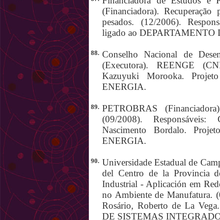
Financiadora de Estudos e 
(Financiadora). Recuperação 
pesados. (12/2006). Respons
ligado ao DEPARTAMENTO
88.
Conselho Nacional de Desen
(Executora). REENGE (CNPq
Kazuyuki Morooka. Proj
ENERGIA.
89.
PETROBRAS (Financiadora).
(09/2008). Responsáveis:
Nascimento Bordalo. Pro
ENERGIA.
90.
Universidade Estadual de Camp
del Centro de la Provincia d
Industrial - Aplicación em Re
no Ambiente de Manufatura. (
Rosário, Roberto de La Ve
DE SISTEMAS INTEGRADO