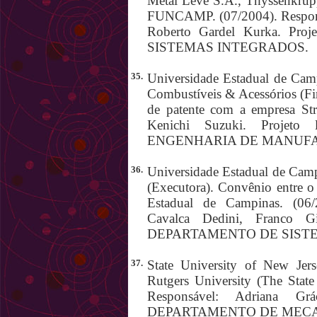
Metal Leve S.A., Thyssenkru
FUNCAMP. (07/2004). Responsá
Roberto Gardel Kurka. Pr
SISTEMAS INTEGRADOS.
35.
Universidade Estadual de Cam
Combustíveis & Acessórios (Fi
de patente com a empresa Str
Kenichi Suzuki. Proje
ENGENHARIA DE MANUFA
36.
Universidade Estadual de Camp
(Executora). Convênio entre o
Estadual de Campinas. (06/
Cavalca Dedini, Franco Gi
DEPARTAMENTO DE SIST
37.
State University of New Jer
Rutgers University (The State
Responsável: Adriana Grác
DEPARTAMENTO DE MECA