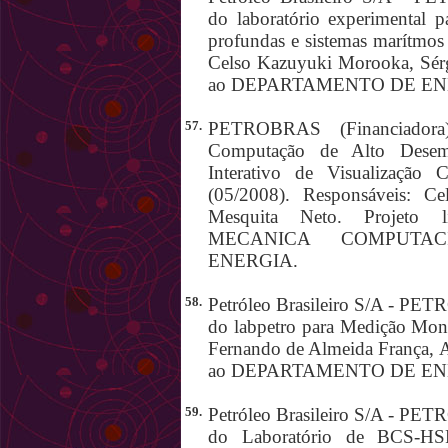
do laboratório experimental p
profundas e sistemas marítmos
Celso Kazuyuki Morooka, Sérg
ao DEPARTAMENTO DE EN
57.
PETROBRAS (Financiadora)
Computação de Alto Dese
Interativo de Visualização C
(05/2008). Responsáveis: C
Mesquita Neto. Projet
MECANICA COMPUTAC
ENERGIA.
58.
Petróleo Brasileiro S/A - PE
do labpetro para Medição Mono
Fernando de Almeida França, A
ao DEPARTAMENTO DE EN
59.
Petróleo Brasileiro S/A - PE
do Laboratório de BCS-HSP