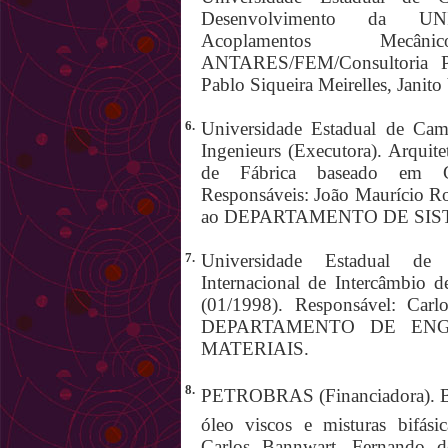
Desenvolvimento da UNI
Acoplamentos Mecâni
ANTARES/FEM/Consultoria Pr
Pablo Siqueira Meirelles, Janito
6.
Universidade Estadual de Camp
Ingenieurs (Executora). Arquit
de Fábrica baseado em Co
Responsáveis: João Maurício Ros
ao DEPARTAMENTO DE SI
7.
Universidade Estadual de 
Internacional de Intercâmbio 
(01/1998). Responsável: Carl
DEPARTAMENTO DE EN
MATERIAIS.
8.
PETROBRAS (Financiadora). BC
óleo viscos e misturas bifási
Carlos Bannwart, Fernando d