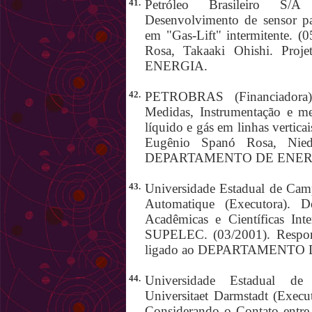
41.
Petróleo Brasileiro S/
Desenvolvimento de sensor pa
em "Gas-Lift" intermitente. (
Rosa, Takaaki Ohishi. Pr
ENERGIA.
42.
PETROBRAS (Financiadora)
Medidas, Instrumentação e m
líquido e gás em linhas vertica
Eugênio Spanó Rosa, Niede
DEPARTAMENTO DE ENER
43.
Universidade Estadual de Cam
Automatique (Executora). De
Acadêmicas e Científicas Int
SUPELEC. (03/2001). Respons
ligado ao DEPARTAMENTO
44.
Universidade Estadual de 
Universitaet Darmstadt (Execu
Considerando o Contato entre 