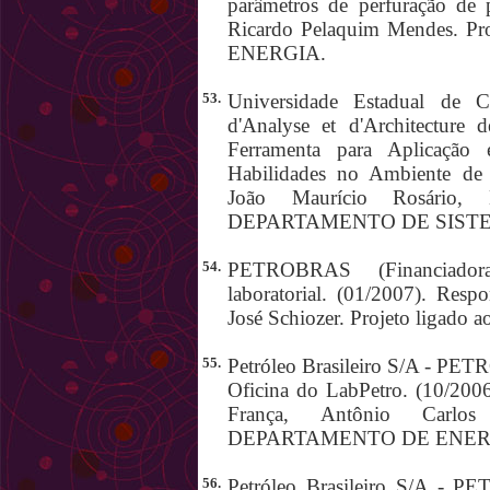
parâmetros de perfuração de p
Ricardo Pelaquim Mendes. 
ENERGIA.
53.
Universidade Estadual de C
d'Analyse et d'Architecture
Ferramenta para Aplicação
Habilidades no Ambiente de 
João Maurício Rosário, 
DEPARTAMENTO DE SIST
54.
PETROBRAS (Financiadora)
laboratorial. (01/2007). Resp
José Schiozer. Projeto li
55.
Petróleo Brasileiro S/A - PET
Oficina do LabPetro. (10/200
França, Antônio Carlo
DEPARTAMENTO DE ENER
56.
Petróleo Brasileiro S/A - P