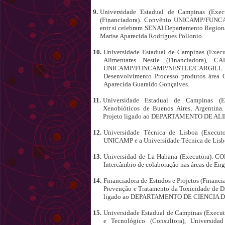
9.
Universidade Estadual de Campinas (Execu
(Financiadora). Convênio UNICAMP/FUNCAM
entr si celebram SENAI Departamento Region
Marise Aparecida Rodrigues Pollonio.
10.
Universidade Estadual de Campinas (Execut
Alimentares Nestle (Financiadora), 
UNICAMP/FUNCAMP/NESTLE/CARGILL - 
Desenvolvimento Processo produtos área G
Aparecida Guaraldo Gonçalves.
11.
Universidade Estadual de Campinas (E
Xenobióticos de Buenos Aires, Argentina.
Projeto ligado ao DEPARTAMENTO DE A
12.
Universidade Técnica de Lisboa (Executor
UNICAMP e a Universidade Técnica de Lisbo
13.
Universidad de La Habana (Executora).
Intercâmbio de colaboração nas áreas de Eng
14.
Financiadora de Estudos e Projetos (Financ
Prevenção e Tratamento da Toxicidade de D
ligado ao DEPARTAMENTO DE CIENCIA 
15.
Universidade Estadual de Campinas (Execut
e Tecnológico (Consultora), Universidad