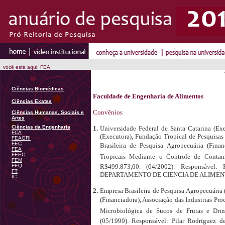
você está aqui: FEA
Ciências Biomédicas
Faculdade de Engenharia de Alimentos
Ciências Exatas
Convênios
Ciências Humanas, Sociais e
Artes
Ciências da Engenharia
1.
Universidade Federal de Santa Catarina (Ex
FCA
(Executora), Fundação Tropical de Pesquisas
FEAGRI
FEC
Brasileira de Pesquisa Agropecuária (Fina
FEA
FEEC
Tropicais Mediante o Controle de Contami
FEM
FEQ
R$499.873,00. (04/2002). Responsável: 
FT
DEPARTAMENTO DE CIENCIA DE ALIMEN
IC
2.
Empresa Brasileira de Pesquisa Agropecuária
(Financiadora), Associação das Industrias Pro
Microbiológica de Sucos de Frutas e Drin
(05/1999). Responsável: Pilar Rodriguez