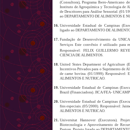
(Consultora), Programa Ibero-Americano de
Instituto de Agroquímica y Tecnologia de 
de Descritores para Análise Sensorial. (01/
ao DEPARTAMENTO DE ALIMENTOS E N
16.
Universidade Estadual de Campinas (Execu
ligado ao DEPARTAMENTO DE ALIMENT
17.
Fundação de Desenvolvimento da UNICAM
Serviços Este convênio é utilizado para re
Responsável: FELIX GUILLERMO REYE
CIENCIA DE ALIMENTOS.
18.
United Ststes Department of Agriculture (
Incentivos Privados para o Suprimento de Al
de carne bovina. (01/1999). Responsável:
ALIMENTOS E NUTRICAO.
19.
Universidade Estadual de Campinas (Execut
Brazil (Financiadora). JICA/FEA- UNICAMP.
20.
Universidade Estadual de Campinas (Execut
fins especiais. (05/2000). Responsável: J
ALIMENTOS E NUTRICAO.
21.
Universitat Hannover (Executora). Pro
Biotecnologia e Aproveitamento de Recurs
Pastore. Projeto ligado ao DEPARTAMEN