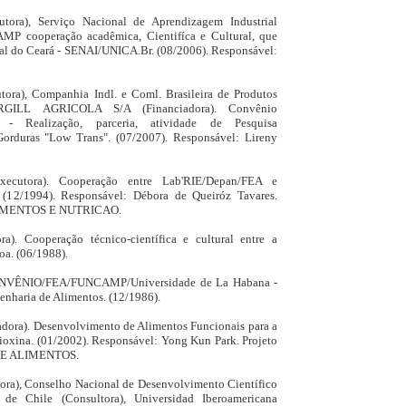
tora), Serviço Nacional de Aprendizagem Industrial
P cooperação acadêmica, Cientifíca e Cultural, que
al do Ceará - SENAI/UNICA.Br. (08/2006). Responsável:
ora), Companhia Indl. e Coml. Brasileira de Produtos
CARGILL AGRICOLA S/A (Financiadora). Convênio
Realização, parceria, atividade de Pesquisa
orduras "Low Trans". (07/2007). Responsável: Lireny
xecutora). Cooperação entre Lab'RIE/Depan/FEA e
 (12/1994). Responsável: Débora de Queiróz Tavares.
LIMENTOS E NUTRICAO.
a). Cooperação técnico-científica e cultural entre a
a. (06/1988).
 CONVÊNIO/FEA/FUNCAMP/Universidade de La Habana -
enharia de Alimentos. (12/1986).
iadora). Desenvolvimento de Alimentos Funcionais para a
ioxina. (01/2002). Responsável: Yong Kun Park. Projeto
DE ALIMENTOS.
ora), Conselho Nacional de Desenvolvimento Científico
 de Chile (Consultora), Universidad Iberoamericana