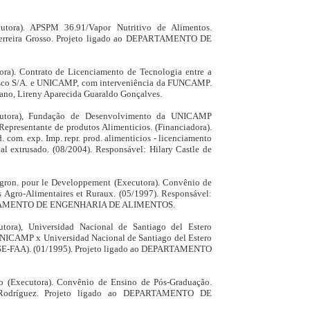
utora). APSPM 36.91/Vapor Nutritivo de Alimentos.
Ferreira Grosso. Projeto ligado ao DEPARTAMENTO DE
ra). Contrato de Licenciamento de Tecnologia entre a
isco S/A. e UNICAMP, com interveniência da FUNCAMP.
lano, Lireny Aparecida Guaraldo Gonçalves.
cutora), Fundação de Desenvolvimento da UNICAMP
Representante de produtos Alimenticios. (Financiadora).
. exp. Imp. repr. prod. alimenticios - licenciamento
l extrusado. (08/2004). Responsável: Hilary Castle de
Agron. pour le Developpement (Executora). Convênio de
Agro-Alimentaires et Ruraux. (05/1997). Responsável:
EPARTAMENTO DE ENGENHARIA DE ALIMENTOS.
tora), Universidad Nacional de Santiago del Estero
NICAMP x Universidad Nacional de Santiago del Estero
NSE-FAA). (01/1995). Projeto ligado ao DEPARTAMENTO
ro (Executora). Convênio de Ensino de Pós-Graduação.
a Rodríguez. Projeto ligado ao DEPARTAMENTO DE