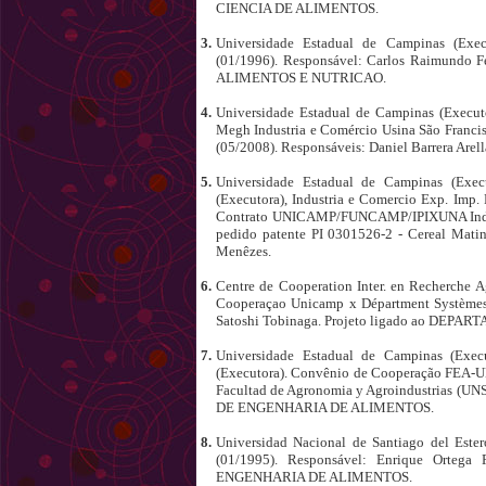
CIENCIA DE ALIMENTOS.
3.
Universidade Estadual de Campinas (Exec
(01/1996). Responsável: Carlos Raimundo 
ALIMENTOS E NUTRICAO.
4.
Universidade Estadual de Campinas (Executo
Megh Industria e Comércio Usina São Franc
(05/2008). Responsáveis: Daniel Barrera Arel
5.
Universidade Estadual de Campinas (Exe
(Executora), Industria e Comercio Exp. Imp. 
Contrato UNICAMP/FUNCAMP/IPIXUNA Ind. com
pedido patente PI 0301526-2 - Cereal Matina
Menêzes.
6.
Centre de Cooperation Inter. en Recherche 
Cooperaçao Unicamp x Départment Systèmes 
Satoshi Tobinaga. Projeto ligado ao D
7.
Universidade Estadual de Campinas (Execu
(Executora). Convênio de Cooperação FEA-U
Facultad de Agronomia y Agroindustrias (U
DE ENGENHARIA DE ALIMENTOS.
8.
Universidad Nacional de Santiago del Este
(01/1995). Responsável: Enrique Orteg
ENGENHARIA DE ALIMENTOS.