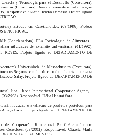
 Ciencia y Tecnologia para el Desarrollo (Consultora),
Alimentos (Consultora). Desenvolvimento e Padronização
1995). Responsável: Maria Helena Damásio. Projeto ligado
UTRICAO.
tora). Estudos em Carotienoides. (08/1996). Projeto
OS E NUTRICAO.
P (Coordenadora). FEA-Toxicologia de Alimentos -
alizar atividades de extensão universitária. (01/1992).
S REYES. Projeto ligado ao DEPARTAMENTO DE
Executora), Universidade de Massachusetts (Executora).
imentos Seguros: estudos de caso da indústria americana
 Elisabete Salay. Projeto ligado ao DEPARTAMENTO DE
ora), Jica - Japan International Cooperation Agency -
 (03/2003). Responsável: Hélia Harumi Sato.
ora). Producao e avaliacao de produtos proteicos para
aime Amaya Farfán. Projeto ligado ao DEPARTAMENTO DE
jeto de Cooperação Bi-nacional Brasil-Alemanha em
os Genéticos. (03/2002). Responsável: Gláucia Maria
TO DE CIENCIA DE ALIMENTOS.