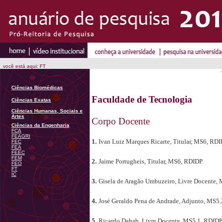
você está aqui: FT
Ciências Biomédicas
Faculdade de Tecnologia
Ciências Exatas
Ciências Humanas, Sociais e
Artes
Corpo Docente
Ciências da Engenharia
FCA
FEAGRI
1.
Ivan Luiz Marques Ricarte, Titular, MS6, RDI
FEC
FEA
FEEC
FEM
2.
Jaime Portugheis, Titular, MS6, RDIDP.
FEQ
FT
IC
3.
Gisela de Aragão Umbuzeiro, Livre Docente, 
4.
José Geraldo Pena de Andrade, Adjunto, MS5.
5.
Ricardo Dahab, Livre Docente, MS5.1, RDIDP