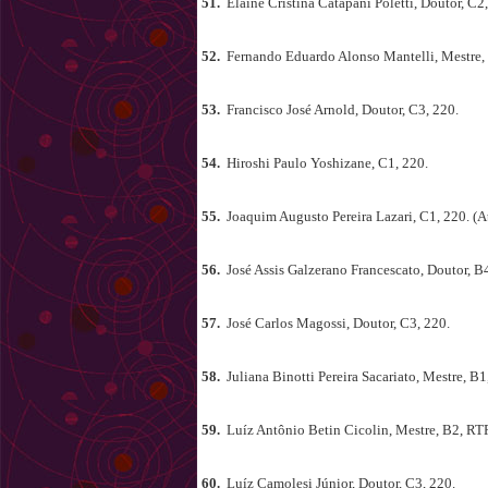
51.
Elaine Cristina Catapani Polétti, Doutor, C2
52.
Fernando Eduardo Alonso Mantelli, Mestre,
53.
Francisco José Arnold, Doutor, C3, 220.
54.
Hiroshi Paulo Yoshizane, C1, 220.
55.
Joaquim Augusto Pereira Lazari, C1, 220. (A
56.
José Assis Galzerano Francescato, Doutor, B
57.
José Carlos Magossi, Doutor, C3, 220.
58.
Juliana Binotti Pereira Sacariato, Mestre, B
59.
Luíz Antônio Betin Cicolin, Mestre, B2, RTP
60.
Luíz Camolesi Júnior, Doutor, C3, 220.