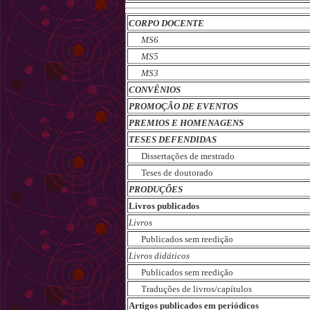
CORPO DOCENTE
MS6
MS5
MS3
CONVÊNIOS
PROMOÇÃO DE EVENTOS
PREMIOS E HOMENAGENS
TESES DEFENDIDAS
Dissertações de mestrado
Teses de doutorado
PRODUÇÕES
Livros publicados
Livros
Publicados sem reedição
Livros didáticos
Publicados sem reedição
Traduções de livros/capítulos
Artigos publicados em periódicos