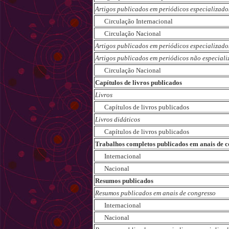
Artigos publicados em periódicos especializado
Circulação Internacional
Circulação Nacional
Artigos publicados em periódicos especializado
Artigos publicados em periódicos não especiali
Circulação Nacional
Capítulos de livros publicados
Livros
Capítulos de livros publicados
Livros didáticos
Capítulos de livros publicados
Trabalhos completos publicados em anais de c
Internacional
Nacional
Resumos publicados
Resumos publicados em anais de congresso
Internacional
Nacional