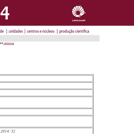
<<
retorna
2014: 32