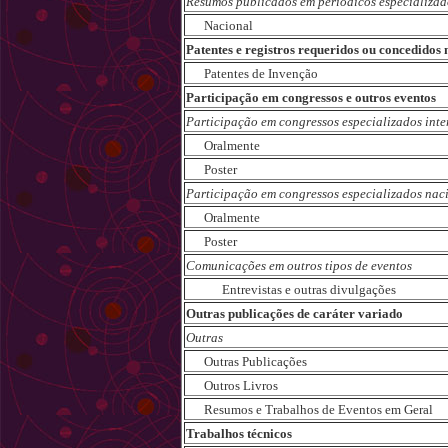
Resumos publicados em periodicos especializad
Nacional
Patentes e registros requeridos ou concedidos
Patentes de Invenção
Participação em congressos e outros eventos
Participação em congressos especializados int
Oralmente
Poster
Participação em congressos especializados nac
Oralmente
Poster
Comunicações em outros tipos de eventos
Entrevistas e outras divulgações
Outras publicações de caráter variado
Outras
Outras Publicações
Outros Livros
Resumos e Trabalhos de Eventos em Geral
Trabalhos técnicos