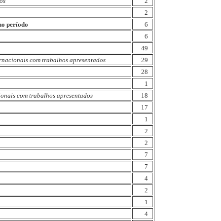
os
2
2
 no período
6
6
49
ernacionais com trabalhos apresentados
29
28
1
ionais com trabalhos apresentados
18
17
1
2
2
7
7
4
2
1
4