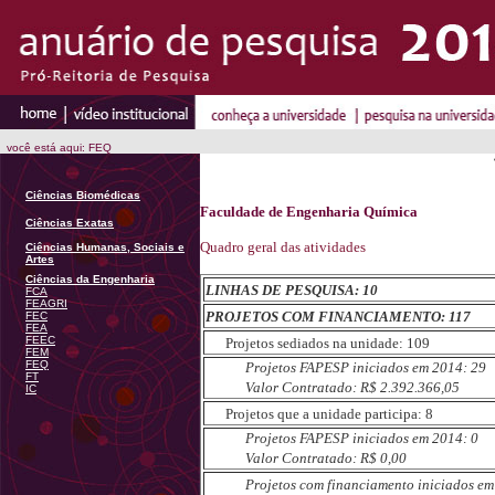
você está aqui: FEQ
Ciências Biomédicas
Faculdade de Engenharia Química
Ciências Exatas
Quadro geral das atividades
Ciências Humanas, Sociais e
Artes
Ciências da Engenharia
LINHAS DE PESQUISA: 10
FCA
FEAGRI
PROJETOS COM FINANCIAMENTO: 117
FEC
FEA
FEEC
Projetos sediados na unidade: 109
FEM
FEQ
Projetos FAPESP iniciados em 2014: 29
FT
Valor Contratado: R$ 2.392.366,05
IC
Projetos que a unidade participa: 8
Projetos FAPESP iniciados em 2014: 0
Valor Contratado: R$ 0,00
Projetos com financiamento iniciados em 