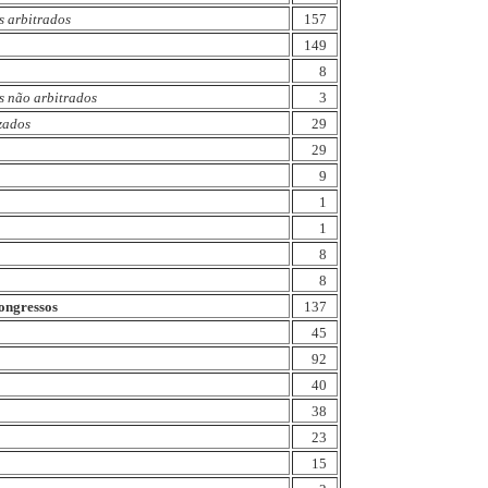
s arbitrados
157
149
8
s não arbitrados
3
zados
29
29
9
1
1
8
8
ongressos
137
45
92
40
38
23
15