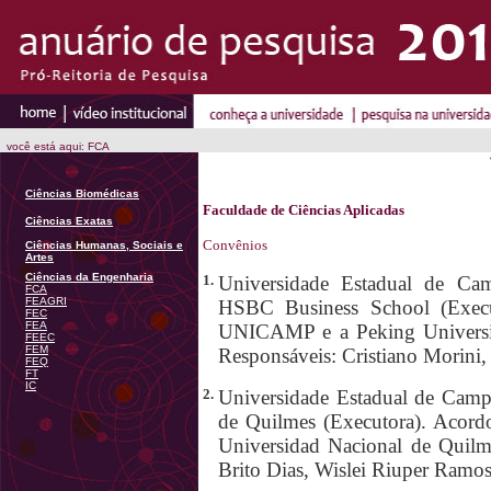
você está aqui: FCA
Ciências Biomédicas
Faculdade de Ciências Aplicadas
Ciências Exatas
Convênios
Ciências Humanas, Sociais e
Artes
Ciências da Engenharia
1.
Universidade Estadual de Cam
FCA
FEAGRI
HSBC Business School (Execu
FEC
FEA
UNICAMP e a Peking Universi
FEEC
FEM
Responsáveis: Cristiano Morini
FEQ
FT
IC
2.
Universidade Estadual de Campi
de Quilmes (Executora). Acor
Universidad Nacional de Quilme
Brito Dias, Wislei Riuper Ramos