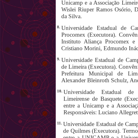
Unicamp e a Associação Limeire
Wislei Riuper Ramos Osório, D
da Silva.
8.
Universidade Estadual de Cam
Procomex (Executora). Convêni
Instituto Aliança Procomex e
Cristiano Morini, Edmundo Inác
9.
Universidade Estadual de Campi
de Limeira (Executora). Convê
Prefeitura Municipal de Lime
Alexander Bleinroth Schulz, An
10.
Universidade Estadual de 
Limeirense de Basquete (Exe
entre a Unicamp e a Associaç
Responsáveis: Luciano Allegret
11.
Universidade Estadual de Camp
de Quilmes (Executora). Termo
entre a UNICAMP e a Univers