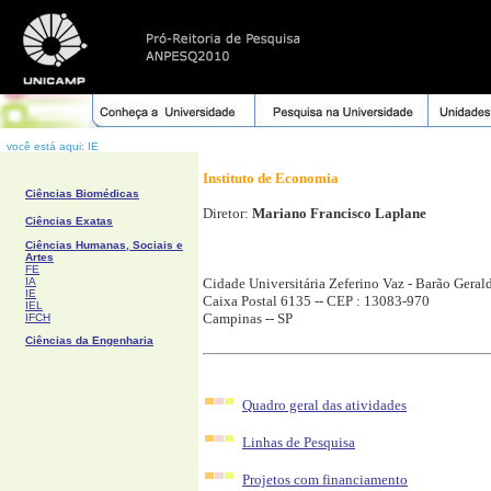
você está aqui: IE
Instituto de Economia
Ciências Biomédicas
Diretor:
Mariano Francisco Laplane
Ciências Exatas
Ciências Humanas, Sociais e
Artes
FE
IA
Cidade Universitária Zeferino Vaz - Barão Geral
IE
Caixa Postal 6135 -- CEP : 13083-970
IEL
Campinas -- SP
IFCH
Ciências da Engenharia
Quadro geral das atividades
Linhas de Pesquisa
Projetos com financiamento