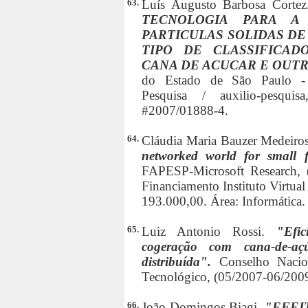
63.
Luís Augusto Barbosa Corte
TECNOLOGIA PARA A
PARTICULAS SOLIDAS D
TIPO DE CLASSIFICA
CANA DE ACUCAR E OUTR
do Estado de São Paulo - F
Pesquisa / auxilio-pesqui
#2007/01888-4.
64.
Cláudia Maria Bauzer Medeiro
networked world for small
FAPESP-Microsoft Research, (
Financiamento Instituto Virtua
193.000,00. Área: Informática.
65.
Luiz Antonio Rossi.
"Efi
cogeração com cana-de-aç
distribuída".
Conselho Nacio
Tecnológico, (05/2007-06/2009)
66.
João Domingos Biagi.
"EFEI