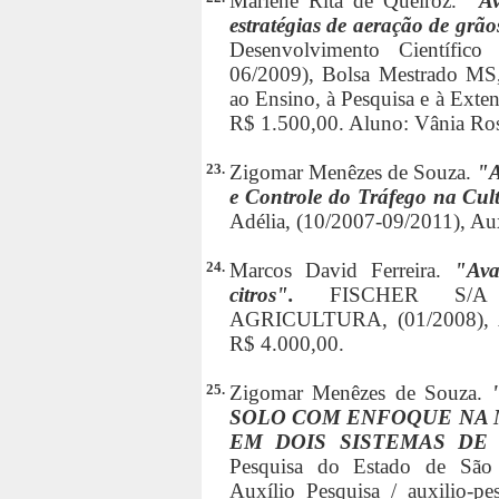
Marlene Rita de Queiróz.
"Av
estratégias de aeração de gr
Desenvolvimento Científic
06/2009), Bolsa Mestrado MS
ao Ensino, à Pesquisa e à Exten
R$ 1.500,00. Aluno: Vânia Ro
23.
Zigomar Menêzes de Souza.
"A
e Controle do Tráfego na Cu
Adélia, (10/2007-09/2011), Aux
24.
Marcos David Ferreira.
"Ava
citros".
FISCHER S/
AGRICULTURA, (01/2008), Au
R$ 4.000,00.
25.
Zigomar Menêzes de Souza.
SOLO COM ENFOQUE NA 
EM DOIS SISTEMAS DE
Pesquisa do Estado de São 
Auxílio Pesquisa / auxilio-pe