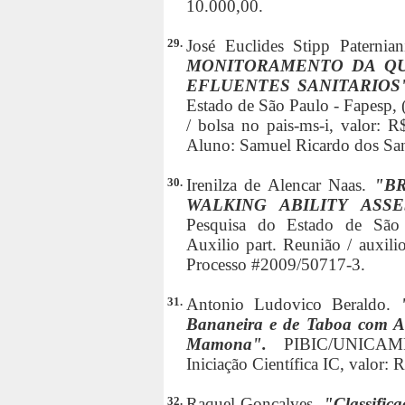
10.000,00.
29.
José Euclides Stipp Paternia
MONITORAMENTO DA QU
EFLUENTES SANITARIOS
Estado de São Paulo - Fapesp,
/ bolsa no pais-ms-i, valor: 
Aluno: Samuel Ricardo dos San
30.
Irenilza de Alencar Naas.
"B
WALKING ABILITY ASS
Pesquisa do Estado de São 
Auxilio part. Reunião / auxili
Processo #2009/50717-3.
31.
Antonio Ludovico Beraldo.
Bananeira e de Taboa com Ad
Mamona".
PIBIC/UNICAMP
Iniciação Científica IC, valor
32.
Raquel Gonçalves.
"Classific