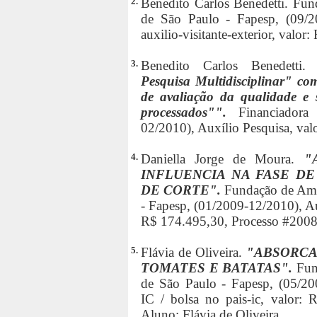
2.
Benedito Carlos Benedetti. Fu
de São Paulo - Fapesp, (09/20
auxilio-visitante-exterior, valo
3.
Benedito Carlos Benedetti
Pesquisa Multidisciplinar" co
de avaliação da qualidade e 
processados"".
Financiador
02/2010), Auxílio Pesquisa, val
4.
Daniella Jorge de Moura.
"
INFLUENCIA NA FASE D
DE CORTE".
Fundação de Amp
- Fapesp, (01/2009-12/2010), Aux
R$ 174.495,30, Processo #2008
5.
Flávia de Oliveira.
"ABSORCA
TOMATES E BATATAS".
Fun
de São Paulo - Fapesp, (05/200
IC / bolsa no pais-ic, valor:
Aluno: Flávia de Oliveira.