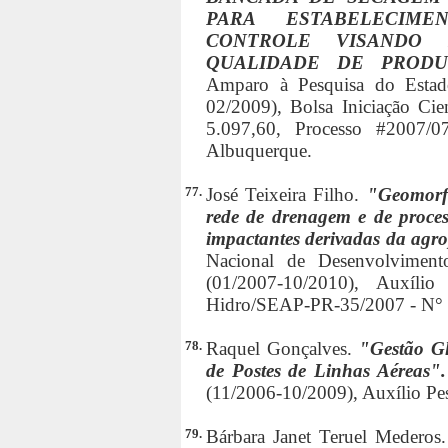
PARA ESTABELECIM
CONTROLE VISANDO
QUALIDADE DE PRODU
Amparo à Pesquisa do Estad
02/2009), Bolsa Iniciação Cien
5.097,60, Processo #2007/0
Albuquerque.
77.
José Teixeira Filho.
"Geomorfo
rede de drenagem e de process
impactantes derivadas da agro
Nacional de Desenvolviment
(01/2007-10/2010), Auxíli
Hidro/SEAP-PR-35/2007 - N° 5
78.
Raquel Gonçalves.
"Gestão Gl
de Postes de Linhas Aéreas"
(11/2006-10/2009), Auxílio Pes
79.
Bárbara Janet Teruel Mederos