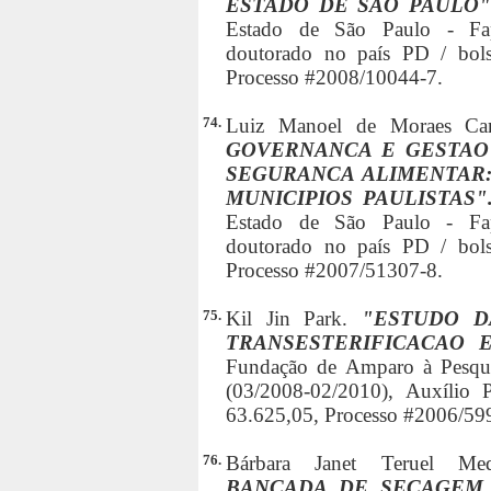
ESTADO DE SAO PAULO
Estado de São Paulo - Fap
doutorado no país PD / bols
Processo #2008/10044-7.
74.
Luiz Manoel de Moraes Ca
GOVERNANCA E GESTAO
SEGURANCA ALIMENTAR:
MUNICIPIOS PAULISTAS"
Estado de São Paulo - Fap
doutorado no país PD / bols
Processo #2007/51307-8.
75.
Kil Jin Park.
"ESTUDO D
TRANSESTERIFICACAO E
Fundação de Amparo à Pesqui
(03/2008-02/2010), Auxílio P
63.625,05, Processo #2006/59
76.
Bárbara Janet Teruel M
BANCADA DE SECAGEM