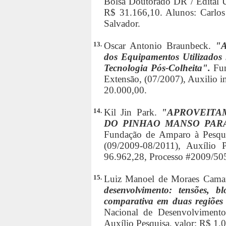
Bolsa Doutorado DR / Edital U
R$ 31.166,10. Alunos: Carlos
Salvador.
13.
Oscar Antonio Braunbeck.
"A
dos Equipamentos Utilizados 
Tecnologia Pós-Colheita".
Fun
Extensão, (07/2007), Auxilio in
20.000,00.
14.
Kil Jin Park.
"APROVEITA
DO PINHAO MANSO PARA
Fundação de Amparo à Pesqui
(09/2009-08/2011), Auxílio P
96.962,28, Processo #2009/50
15.
Luiz Manoel de Moraes Cama
desenvolvimento: tensões, b
comparativa em duas regiões
Nacional de Desenvolvimento 
Auxílio Pesquisa, valor: R$ 1.