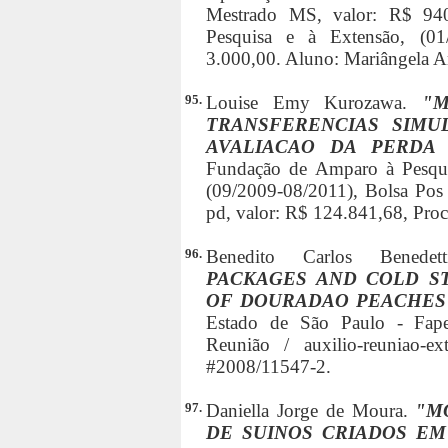
Mestrado MS, valor: R$ 94
Pesquisa e à Extensão, (01
3.000,00. Aluno: Mariângela 
95.
Louise Emy Kurozawa.
"
TRANSFERENCIAS SIMU
AVALIACAO DA PERDA
Fundação de Amparo à Pesqui
(09/2009-08/2011), Bolsa Pos 
pd, valor: R$ 124.841,68, Pro
96.
Benedito Carlos Benede
PACKAGES AND COLD S
OF DOURADAO PEACHES
Estado de São Paulo - Fapes
Reunião / auxilio-reuniao-ex
#2008/11547-2.
97.
Daniella Jorge de Moura.
"M
DE SUINOS CRIADOS EM