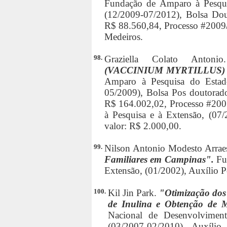
Fundação de Amparo à Pesqui
(12/2009-07/2012), Bolsa Dout
R$ 88.560,84, Processo #2009
Medeiros.
98.
Graziella Colato Anton
(VACCINIUM MYRTILLUS)
Amparo à Pesquisa do Estad
05/2009), Bolsa Pos doutorado
R$ 164.002,02, Processo #200
à Pesquisa e à Extensão, (07/
valor: R$ 2.000,00.
99.
Nilson Antonio Modesto Arrae
Familiares em Campinas".
Fu
Extensão, (01/2002), Auxílio P
100.
Kil Jin Park.
"Otimização dos
de Inulina e Obtenção de 
Nacional de Desenvolviment
(03/2007-02/2010), Auxílio