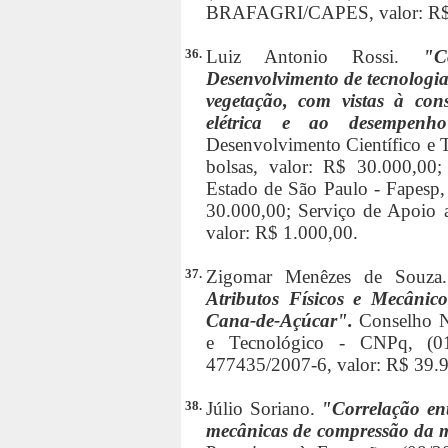
BRAFAGRI/CAPES, valor: R$ 
36.
Luiz Antonio Rossi.
"C
Desenvolvimento de tecnologia 
vegetação, com vistas à con
elétrica e ao desempenh
Desenvolvimento Científico e 
bolsas, valor: R$ 30.000,0
Estado de São Paulo - Fapesp, 
30.000,00; Serviço de Apoio a
valor: R$ 1.000,00.
37.
Zigomar Menêzes de Souz
Atributos Físicos e Mecâni
Cana-de-Açúcar".
Conselho N
e Tecnológico - CNPq, (01/
477435/2007-6, valor: R$ 39.
38.
Júlio Soriano.
"Correlação ent
mecânicas de compressão da 