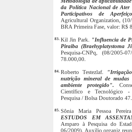
Metodologia de aplicabilidade 
da Política Nacional de Ate
Participativos de Aperfe
Agricultural Organization, (10
BRA Primeira Fase, valor: R$ 
83.
Kil Jin Park.
"Influencia de P
Piraiba (Braehyplatystoma 
Pesquisa-CNPq, (08/2005-07
78.000,00.
84.
Roberto Testezlaf.
"Irrigaçã
nutrição mineral de mudas 
ambiente protegido".
Cons
Científico e Tecnológico -
Pesquisa / Bolsa Doutorado 47
85.
Sônia Maria Pessoa Perei
ESTUDOS EM ASSENTA
Amparo à Pesquisa do Estad
06/2009), Auxilio organiz reuni