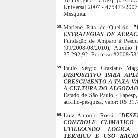
Tecnológico - CNPq, (03/2007
Universal 2007 - 475473/2007-
Mesquita.
58.
Marlene Rita de Queiróz.
"
ESTRATEGIAS DE AERA
Fundação de Amparo à Pesqui
(09/2008-08/2010), Auxílio P
35.292,92, Processo #2008/53
59.
Paulo Sérgio Graziano Mag
DISPOSITIVO PARA AP
CRESCIMENTO A TAXA V
A CULTURA DO ALGODAO
Estado de São Paulo - Fapesp,
auxilio-pesquisa, valor: R$ 31
60.
Luiz Antonio Rossi.
"DESE
CONTROLE CLIMATICO
UTILIZANDO LOGICA 
TERMICO E USO RACIO