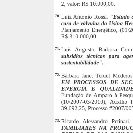
2, valor: R$ 10.000,00.
70.
Luiz Antonio Rossi.
"Estudo d
casa de válvulas da Usina H
Planjamento Energético, (01/2
R$ 310.000,00.
71.
Luís Augusto Barbosa Cort
subsidios técnicos para age
sustentabilidade".
72.
Bárbara Janet Teruel Medero
EM PROCESSOS DE SE
ENERGIA E QUALIDAD
Fundação de Amparo à Pesqui
(10/2007-03/2010), Auxílio P
39.692,25, Processo #2007/00
73.
Ricardo Alessandro Petinari
FAMILIARES NA PRODU