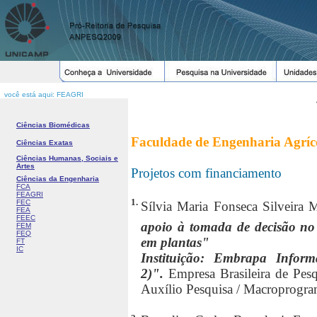
você está aqui: FEAGRI
Ciências Biomédicas
Faculdade de Engenharia Agríc
Ciências Exatas
Ciências Humanas, Sociais e
Artes
Projetos com financiamento
Ciências da Engenharia
FCA
FEAGRI
1.
FEC
Sílvia Maria Fonseca Silveira 
FEA
FEEC
apoio à tomada de decisão no 
FEM
FEQ
em plantas"
FT
IC
Instituição: Embrapa Infor
2)".
Empresa Brasileira de Pes
Auxílio Pesquisa / Macroprogra