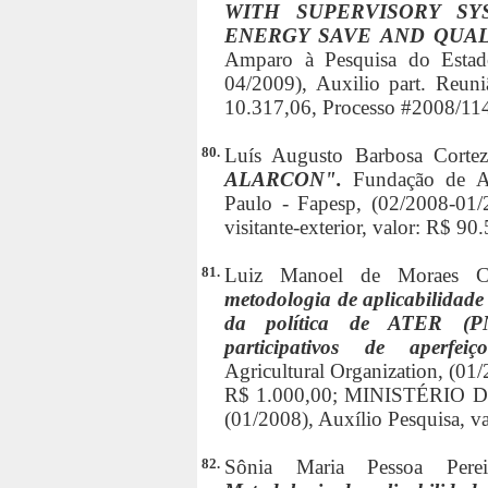
WITH SUPERVISORY S
ENERGY SAVE AND QUAL
Amparo à Pesquisa do Estad
04/2009), Auxilio part. Reuniã
10.317,06, Processo #2008/11
80.
Luís Augusto Barbosa Corte
ALARCON".
Fundação de A
Paulo - Fapesp, (02/2008-01/20
visitante-exterior, valor: R$ 
81.
Luiz Manoel de Moraes 
metodologia de aplicabilidade 
da política de ATER (PN
participativos de aperfe
Agricultural Organization, (01
R$ 1.000,00; MINISTÉRI
(01/2008), Auxílio Pesquisa, v
82.
Sônia Maria Pessoa Pere