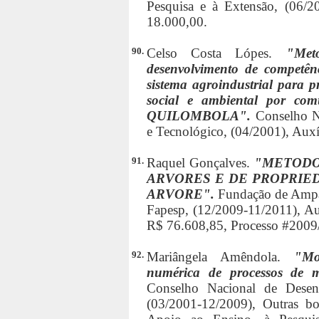
Pesquisa e à Extensão, (06/200
18.000,00.
90.
Celso Costa Lópes.
"Met
desenvolvimento de competên
sistema agroindustrial para p
social e ambiental por comu
QUILOMBOLA".
Conselho N
e Tecnológico, (04/2001), Auxí
91.
Raquel Gonçalves.
"METODO
ARVORES E DE PROPRIED
ARVORE".
Fundação de Ampar
Fapesp, (12/2009-11/2011), Aux
R$ 76.608,85, Processo #2009
92.
Mariângela Amêndola.
"Mo
numérica de processos de 
Conselho Nacional de Desenv
(03/2001-12/2009), Outras b