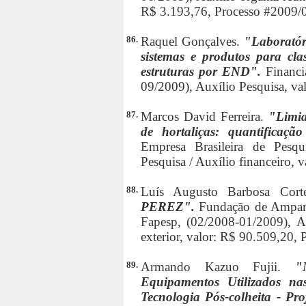
R$ 3.193,76, Processo #2009/
86.
Raquel Gonçalves.
"Laboratór
sistemas e produtos para cla
estruturas por END".
Financi
09/2009), Auxílio Pesquisa, va
87.
Marcos David Ferreira.
"Limia
de hortaliças: quantificaç
Empresa Brasileira de Pesqu
Pesquisa / Auxílio financeiro, 
88.
Luís Augusto Barbosa Cor
PEREZ".
Fundação de Amparo
Fapesp, (02/2008-01/2009), Aux
exterior, valor: R$ 90.509,20,
89.
Armando Kazuo Fujii.
"
Equipamentos Utilizados na
Tecnologia Pós-colheita - Pr