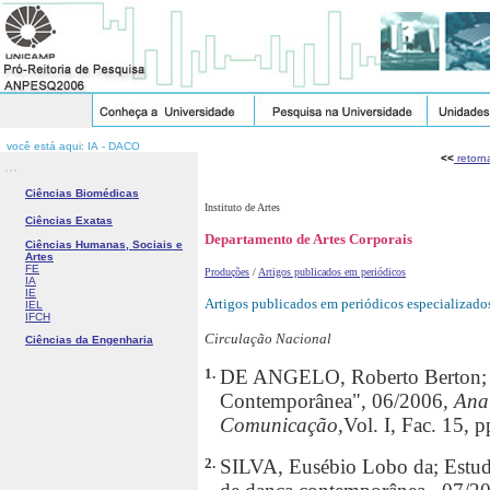
você está aqui: IA - DACO
<<
retorn
...
Ciências Biomédicas
Instituto de Artes
Ciências Exatas
Departamento de Artes Corporais
Ciências Humanas, Sociais e
Artes
FE
Produções
/
Artigos publicados em periódicos
IA
IE
Artigos publicados em periódicos especializados
IEL
IFCH
Circulação Nacional
Ciências da Engenharia
1.
DE ANGELO, Roberto Berton; "Fo
Contemporânea", 06/2006
, An
Comunicação,
Vol. I, Fac. 15, 
2.
SILVA, Eusébio Lobo da; Estudo 