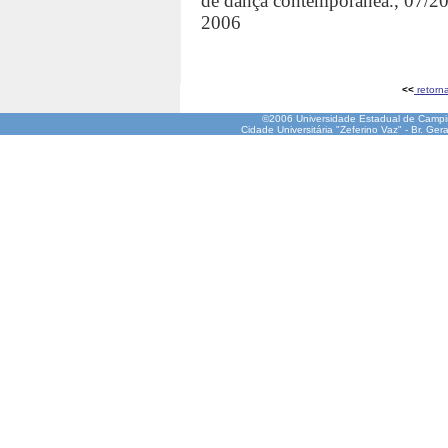
de dança contemporânea., 07/2
2006
<<
retorn
©2006 Universidade Estadual de Camp
Cidade Universitária "Zeferino Vaz" - Br. Ge